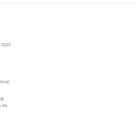
 2024
ional
S$
a de