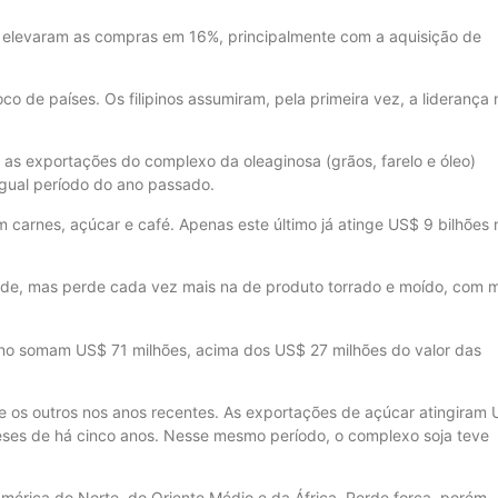
 elevaram as compras em 16%, principalmente com a aquisição de
oco de países. Os filipinos assumiram, pela primeira vez, a liderança 
, as exportações do complexo da oleaginosa (grãos, farelo e óleo)
gual período do ano passado.
carnes, açúcar e café. Apenas este último já atinge US$ 9 bilhões 
rde, mas perde cada vez mais na de produto torrado e moído, com m
no somam US$ 71 milhões, acima dos US$ 27 milhões do valor das
e os outros nos anos recentes. As exportações de açúcar atingiram
meses de há cinco anos. Nesse mesmo período, o complexo soja teve
América do Norte, do Oriente Médio e da África. Perde força, porém,