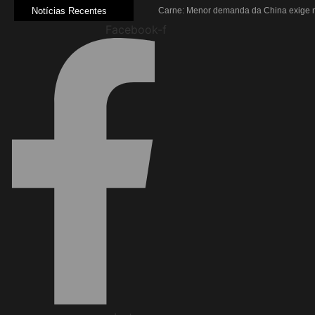
Notícias Recentes
Carne: Menor demanda da China exige r
Quem será a ‘nova China’ do agro quand
Facebook-f
Inadimplência no crédito rural deve segu
Lula sanciona MP do Frete e agro teme al
Preço do arroz no RS sobe para o maio
BC corta Selic para 14% ao ano e deixa 
Brasil tem 2º maior juro real do mundo
Brasil não pode ser só espectador no d
Recuperação judicial no agro cresceu 
Agroleite 2026 abre com anúncio do curs