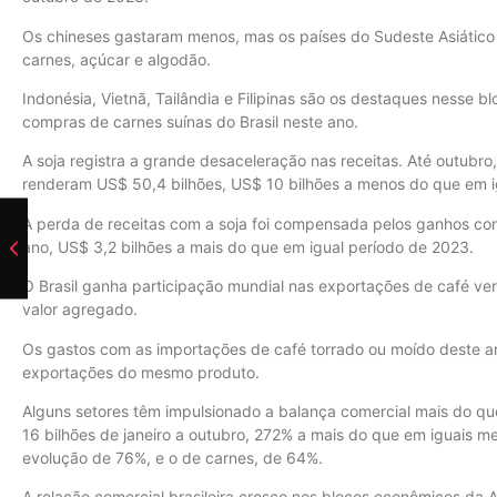
Os chineses gastaram menos, mas os países do Sudeste Asiático
carnes, açúcar e algodão.
Indonésia, Vietnã, Tailândia e Filipinas são os destaques nesse bl
compras de carnes suínas do Brasil neste ano.
A soja registra a grande desaceleração nas receitas. Até outubro
renderam US$ 50,4 bilhões, US$ 10 bilhões a menos do que em i
A perda de receitas com a soja foi compensada pelos ganhos com 
ano, US$ 3,2 bilhões a mais do que em igual período de 2023.
O Brasil ganha participação mundial nas exportações de café ve
valor agregado.
Os gastos com as importações de café torrado ou moído deste a
exportações do mesmo produto.
Alguns setores têm impulsionado a balança comercial mais do qu
16 bilhões de janeiro a outubro, 272% a mais do que em iguais 
evolução de 76%, e o de carnes, de 64%.
A relação comercial brasileira cresce nos blocos econômicos da 