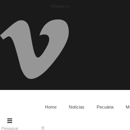
Vimeo-v
Home
Notícias
Pecuária
M