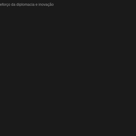
eforço da diplomacia e inovação
o o apetite de Pequim acabar?
ir elevada até 2027
ta dos custos logísticos
r patamar em 14 meses
“porta aberta” para próxima reunião
ebate do aquecimento
66% em um ano no país
o de Medicina Veterinária e R$ 215 milhões em investimentos