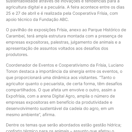
sustentabilidade através de inovações e tendências para a
agricultura digital e a pecuária. A feira acontece entre os dias
25 e 27 de abril e é realizada pela Cooperativa Frísia, com
apoio técnico da Fundação ABC.
O pavilhão de exposições Frísia, anexo ao Parque Histórico de
Carambeí, terá ampla estrutura montada com a presença de
empresas expositoras, palestras, julgamento de animais e a
apresentação de assuntos voltados aos desafios dos
produtores.
Coordenador de Eventos e Cooperativismo da Frísia, Luciano
Tonon destaca a importância da sinergia entre os eventos, o
que proporcionará uma dinâmica aos visitantes. “Tanto o
agricultor quanto o pecuarista, de certa forma, têm desafios
compartilhados. O que afeta um envolve o outro, assim a
Expofrísia, com a arena Digital Agro, amplia o número de
empresas expositoras em benefício da produtividade e
desenvolvimento sustentável da cadeia do agro, em um
mesmo ambiente”, afirma.
Dentre os temas que serão abordados estão gestão hídrica;
conforto térmico para os animais – assunto que afetou o