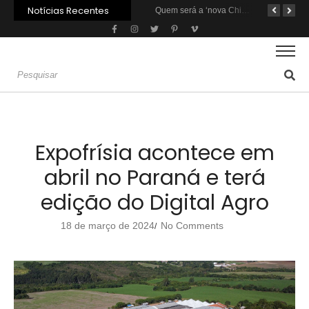
Notícias Recentes
Carne: Menor demanda da China exige reforço da diplomacia e inovação
Quem será a ‘nova China’ do agro quando o apetite de Pequim acabar?
Expofrísia acontece em
abril no Paraná e terá
edição do Digital Agro
18 de março de 2024
No Comments
/