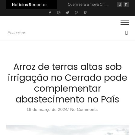
Notícias Recentes
Carne: Menor demanda da China exige reforço da diplomacia e inovação
Quem será a ‘nova China’ do agro quando o apetite de Pequim acabar?
Inadimplência no crédito rural deve seguir elevada até 2027
Arroz de terras altas sob
irrigação no Cerrado pode
complementar
abastecimento no País
18 de março de 2024
No Comments
/