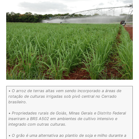
•
O arroz de terras altas vem sendo incorporado a áreas de
rotação de culturas irrigadas sob pivô central no Cerrado
brasileiro.
•
Propriedades rurais de Goiás, Minas Gerais e Distrito Federal
inseriram a BRS A502 em ambientes de cultivo intensivo e
integrado com outras culturas.
•
O grão é uma alternativa ao plantio de soja e milho durante a