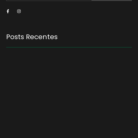
Posts Recentes
Quem será a ‘nova China’ do agro quando o
apetite de Pequim acabar?
6 de agosto de 2026