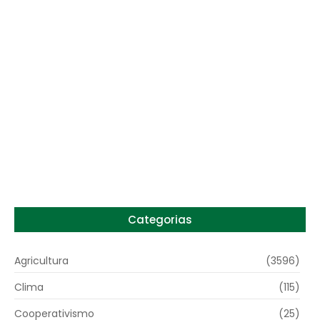
Lula sanciona MP do Frete e agro teme alta
dos custos logísticos
6 de agosto de 2026
Preço do arroz no RS sobe para o maior
patamar em 14 meses
6 de agosto de 2026
Categorias
Agricultura
(3596)
Clima
(115)
Cooperativismo
(25)