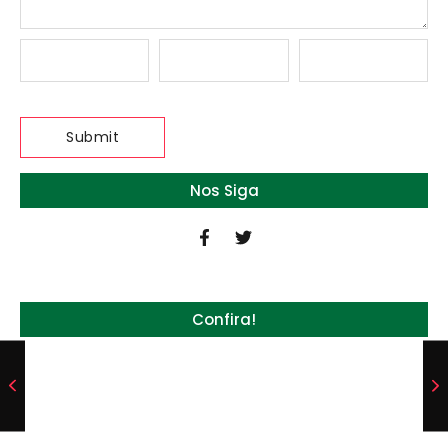
Nos Siga
Confira!
Quem será a ‘nova China’ do agro quando o
apetite de Pequim acabar?