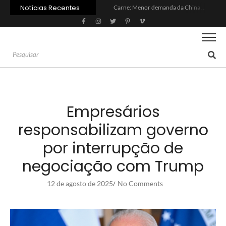
Notícias Recentes
Carne: Menor demanda da China exige reforço da diplomacia e inovação
Quem será a ‘nova China’ do agro quando o apetite de Pequim acabar?
Inadimplência no crédito rural deve seguir elevada até 2027
Lula sanciona MP do Frete e agro teme alta dos custos logísticos
Preço do arroz no RS sobe para o maior patamar em 14 meses
BC corta Selic para 14% ao ano e deixa “porta aberta” para próxima reunião
Brasil tem 2º maior juro real do mundo
Brasil não pode ser só espectador no debate do aquecimento
Recuperação judicial no agro cresceu 66% em um ano no país
Agroleite 2026 abre com anúncio do curso de Medicina Veterinária e R$ 215 milhões em investimentos
Empresários
responsabilizam governo
por interrupção de
negociação com Trump
12 de agosto de 2025
No Comments
/