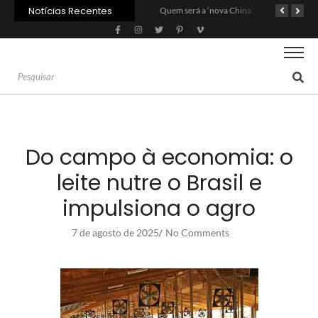
Notícias Recentes
Agroleite 2026 abre com anúncio do curso de Medicina Veterinária e R$ 215 milhões em investimentos
Carne: Menor demanda da China exige reforço da diplomacia e inovação
Quem será a ‘nova China’ do agro quando o apetite de Pequim acabar?
Do campo à economia: o
leite nutre o Brasil e
impulsiona o agro
7 de agosto de 2025
No Comments
/