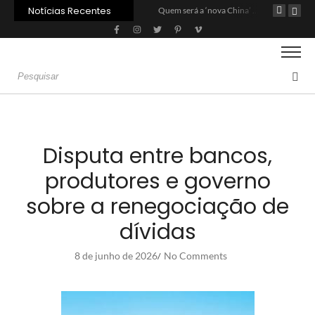
Notícias Recentes
na Veterinária e R$ 215 milhões em investimentos
Carne: Menor demanda da China exige reforço da diplomacia e inovação
Quem será a ‘nova China’ do agro quando o apetite de Pequim acabar?
Disputa entre bancos,
produtores e governo
sobre a renegociação de
dívidas
8 de junho de 2026
No Comments
/