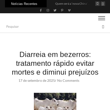
Agroleite 2026 abre com anúncio do curso de Medicina Veterinária e R$ 215 milhões em investimentos
Carne: Menor demanda da China exige reforço da diplomacia e inovação
Quem será a ‘nova China’ do agro quando o apetite de Pequim acabar?
Notícias Recentes
Diarreia em bezerros:
tratamento rápido evitar
mortes e diminui prejuízos
17 de setembro de 2025
No Comments
/