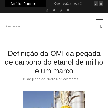
Notícias Recentes
Agroleite 2026 abre com anúncio do curso de Medicina Veterinária e R$ 215 milhões em investimentos
Carne: Menor demanda da China exige reforço da diplomacia e inovação
Quem será a ‘nova China’ do agro quando o apetite de Pequim acabar?
Definição da OMI da pegada
de carbono do etanol de milho
é um marco
16 de junho de 2026
No Comments
/