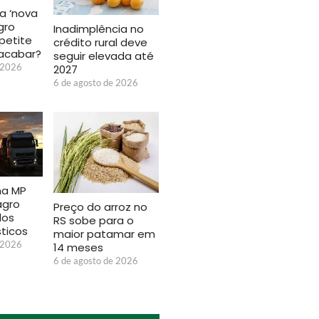
a ‘nova
gro
Inadimplência no
petite
crédito rural deve
acabar?
seguir elevada até
 2026
2027
6 de agosto de 2026
na MP
agro
Preço do arroz no
dos
RS sobe para o
sticos
maior patamar em
 2026
14 meses
6 de agosto de 2026