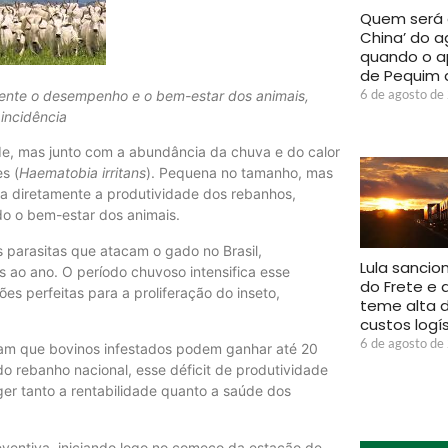
Quem será 
China’ do a
quando o a
de Pequim 
6 de agosto de
amente o desempenho e o bem-estar dos animais,
incidência
, mas junto com a abundância da chuva e do calor
s (
Haematobia irritans
). Pequena no tamanho, mas
ta diretamente a produtividade dos rebanhos,
do o bem-estar dos animais.
s parasitas que atacam o gado no Brasil,
Lula sancio
 ao ano. O período chuvoso intensifica esse
do Frete e 
es perfeitas para a proliferação do inseto,
teme alta 
custos logí
6 de agosto de
am que bovinos infestados podem ganhar até 20
o rebanho nacional, esse déficit de produtividade
ger tanto a rentabilidade quanto a saúde dos
eventiva, iniciando logo no começo da estação de