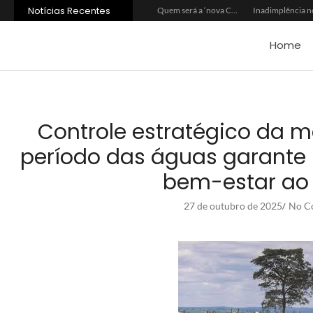
Notícias Recentes
Agroleite 2026 abre com anúncio do curso de Medicina Veterinária e R$ 215 milhões em investimentos
Carne: Menor demanda da China exige reforço da diplomacia e inovação
Quem será a ‘nova China’ do agro quando o apetite de Pequim acabar?
Home
Controle estratégico da 
período das águas garante 
bem-estar ao
27 de outubro de 2025
No C
/