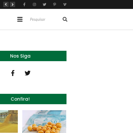
Brasil tem 2º maior juro real do mundo
Brasil não pode ser só espectador no debate do aquecimento
Recuperação judicial no agro cresceu 66% em um ano no país
Nos Siga
Confira!