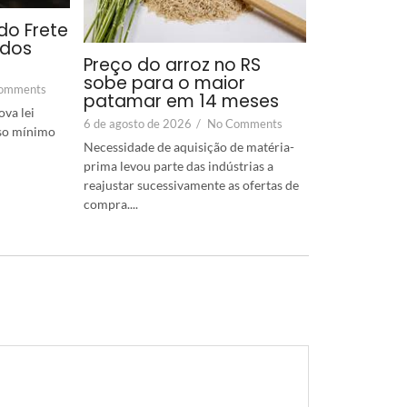
do Frete
 dos
Preço do arroz no RS
sobe para o maior
omments
patamar em 14 meses
va lei
6 de agosto de 2026
/
No Comments
iso mínimo
Necessidade de aquisição de matéria-
prima levou parte das indústrias a
reajustar sucessivamente as ofertas de
compra....