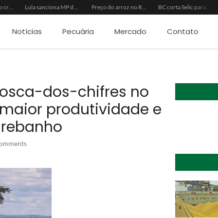
Inadimplência no crédito rural deve seguir elevada até 2027
Lula sanciona MP do Frete e agro teme alta dos custos logísticos
Preço do arroz no RS sobe para o maior patamar em 14 meses
BC corta Selic para 14% ao ano e deixa “porta aberta” para próxima reunião
Notícias
Pecuária
Mercado
Contato
mosca-dos-chifres no
maior produtividade e
 rebanho
omments