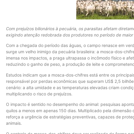
Com prejuízos bilionários à pecuária, os parasitas afetam diret
exigindo atenção redobrada dos produtores no período de maior 
Com a chegada do período das águas, o campo renasce em verde
surge um velho inimigo da pecuária brasileira: a mosca-dos-chifre
imensa nos impactos, a praga ultrapassa o incômodo físico e afe
reduzindo o ganho de peso, a produção de leite e comprometen
Estudos indicam que a mosca-dos-chifres está entre os principai
responsável por perdas econômicas que superam US$ 2,5 bilhões
cenário: a alta umidade e as temperaturas elevadas criam condiçõ
multiplicando o risco de prejuízos.
O impacto é sentido no desempenho do animal: pesquisas apont
quilos a menos em apenas 150 dias. Multiplicado pela dimensão d
reforça a urgência de estratégias preventivas, capazes de prote
animais.
O controle da mosca-dos-chifres deve ser realizado de forma pr