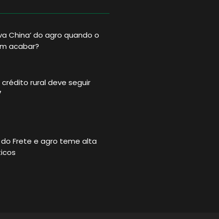
va China’ do agro quando o
im acabar?
crédito rural deve seguir
7
 do Frete e agro teme alta
ticos