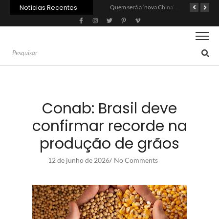
Notícias Recentes
Agroleite 2026 abre com anúncio do curso de Medicina Veterinária e R$ 215 milhões em investimentos
Carne: Menor demanda da China exige reforço da diplomacia e inovação
Quem será a ‘nova China’ do agro quando o apetite de Pequim acabar?
Conab: Brasil deve
confirmar recorde na
produção de grãos
12 de junho de 2026
No Comments
/