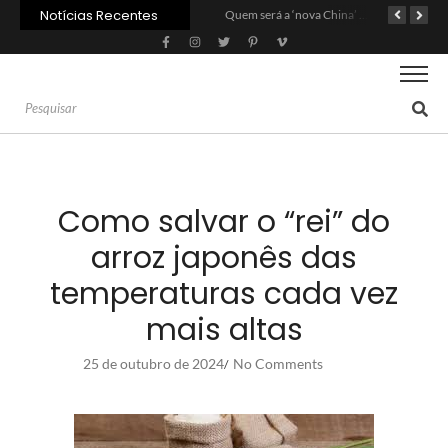
Notícias Recentes
Agroleite 2026 abre com anúncio do curso de Medicina Veterinária e R$ 215 milhões em investimentos
Carne: Menor demanda da China exige reforço da diplomacia e inovação
Quem será a ‘nova China’ do agro quando o apetite de Pequim acabar?
Como salvar o “rei” do
arroz japonês das
temperaturas cada vez
mais altas
25 de outubro de 2024
No Comments
/