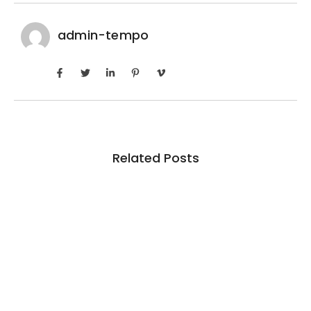
admin-tempo
Related Posts
Inadimplência no crédito rural deve seguir
elevada até 2027
6 de agosto de 2026
/
No Comments
Em junho deste ano, indicador ficou em 7,5% entre produtores
pessoas físicas, pouco abaixo dos 7,6%...