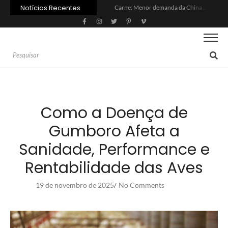
Notícias Recentes
Carne: Menor demanda da China exige reforço da diplomacia e inovação
Quem será a ‘nova China’ do agro quando o apetite de Pequim acabar?
Inadimplência no crédito rural deve seguir elevada até 2027
Lula sanciona MP do Frete e agro teme alta dos custos logísticos
Preço do arroz no RS sobe para o maior patamar em 14 meses
BC corta Selic para 14% ao ano e deixa “porta aberta” para próxima reunião
Brasil tem 2º maior juro real do mundo
Brasil não pode ser só espectador no debate do aquecimento
Recuperação judicial no agro cresceu 66% em um ano no país
Agroleite 2026 abre com anúncio do curso de Medicina Veterinária e R$ 215 milhões em investimentos
Como a Doença de
Gumboro Afeta a
Sanidade, Performance e
Rentabilidade das Aves
19 de novembro de 2025
No Comments
/