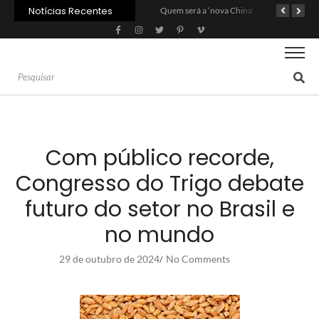
Notícias Recentes
Agroleite 2026 abre com anúncio do curso de Medicina Veterinária e R$ 215 milhões em investimentos
Carne: Menor demanda da China exige reforço da diplomacia e inovação
Quem será a ‘nova China’ do agro quando o apetite de Pequim acabar?
Com público recorde,
Congresso do Trigo debate
futuro do setor no Brasil e
no mundo
29 de outubro de 2024
No Comments
/