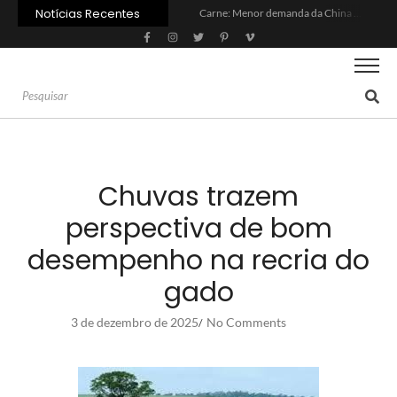
Notícias Recentes
Carne: Menor demanda da China exige reforço da diplomacia e inovação
Quem será a ‘nova China’ do agro quando o apetite de Pequim acabar?
Inadimplência no crédito rural deve seguir elevada até 2027
Lula sanciona MP do Frete e agro teme alta dos custos logísticos
Preço do arroz no RS sobe para o maior patamar em 14 meses
BC corta Selic para 14% ao ano e deixa “porta aberta” para próxima reunião
Brasil tem 2º maior juro real do mundo
Brasil não pode ser só espectador no debate do aquecimento
Recuperação judicial no agro cresceu 66% em um ano no país
Agroleite 2026 abre com anúncio do curso de Medicina Veterinária e R$ 215 milhões em investimentos
Chuvas trazem
perspectiva de bom
desempenho na recria do
gado
3 de dezembro de 2025
No Comments
/