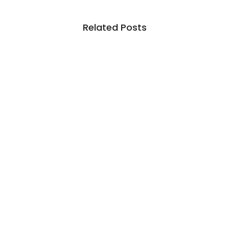
Related Posts
Inadimplência no crédito rural deve seguir
elevada até 2027
6 de agosto de 2026
/
No Comments
Em junho deste ano, indicador ficou em 7,5% entre produtores