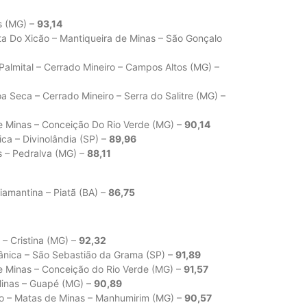
s (MG) –
93,14
ita Do Xicão – Mantiqueira de Minas – São Gonçalo
Palmital – Cerrado Mineiro – Campos Altos (MG) –
Seca – Cerrado Mineiro – Serra do Salitre (MG) –
e Minas – Conceição Do Rio Verde (MG) –
90,14
ca – Divinolândia (SP) –
89,96
s – Pedralva (MG) –
88,11
amantina – Piatã (BA) –
86,75
 – Cristina (MG) –
92,32
ânica – São Sebastião da Grama (SP) –
91,89
e Minas – Conceição do Rio Verde (MG) –
91,57
Minas – Guapé (MG) –
90,89
ro – Matas de Minas – Manhumirim (MG) –
90,57