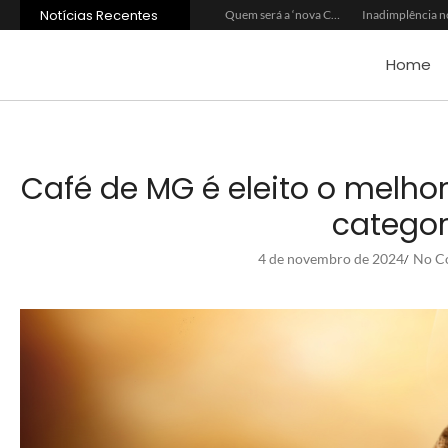
Notícias Recentes
Agroleite 2026 abre com anúncio do curso de Medicina Veterinária e R$ 215 milhões em investimentos
Carne: Menor demanda da China exige reforço da diplomacia e inovação
Quem será a ‘nova China’ do agro quando o apetite de Pequim acabar?
Home
Café de MG é eleito o melhor
categor
4 de novembro de 2024
No C
/