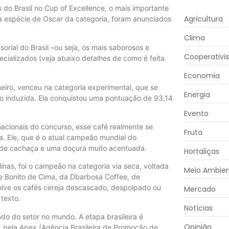
 do Brasil no Cup of Excellence, o mais importante
Agricultura
 espécie de Oscar da categoria, foram anunciados
Clima
rial do Brasil –ou seja, os mais saborosos e
Cooperativi
cializados (veja abaixo detalhes de como é feita
Economia
eiro, venceu na categoria experimental, que se
Energia
o induzida. Ela conquistou uma pontuação de 93,14
Evento
nacionais do concurso, esse café realmente se
Fruta
a. Ele, que é o atual campeão mundial do
 de cachaça e uma doçura muito acentuada.
Hortaliças
Minas, foi o campeão na categoria via seca, voltada
Meio Ambie
 e Bonito de Cima, da Dbarbosa Coffee, de
olve os cafés cereja descascado, despolpado ou
Mercado
 texto.
Notícias
do do setor no mundo. A etapa brasileira é
Opinião
, pela Apex (Agência Brasileira de Promoção de