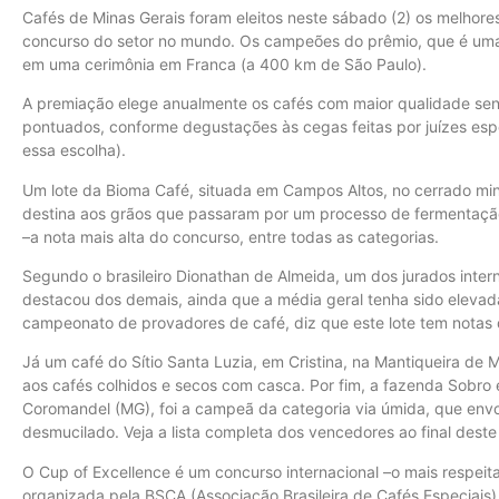
Cafés de Minas Gerais foram eleitos neste sábado (2) os melhores
concurso do setor no mundo. Os campeões do prêmio, que é uma
em uma cerimônia em Franca (a 400 km de São Paulo).
A premiação elege anualmente os cafés com maior qualidade senso
pontuados, conforme degustações às cegas feitas por juízes espe
essa escolha).
Um lote da Bioma Café, situada em Campos Altos, no cerrado min
destina aos grãos que passaram por um processo de fermentaçã
–a nota mais alta do concurso, entre todas as categorias.
Segundo o brasileiro Dionathan de Almeida, um dos jurados inter
destacou dos demais, ainda que a média geral tenha sido elevad
campeonato de provadores de café, diz que este lote tem notas
Já um café do Sítio Santa Luzia, em Cristina, na Mantiqueira de 
aos cafés colhidos e secos com casca. Por fim, a fazenda Sobro
Coromandel (MG), foi a campeã da categoria via úmida, que env
desmucilado. Veja a lista completa dos vencedores ao final deste
O Cup of Excellence é um concurso internacional –o mais respeita
organizada pela BSCA (Associação Brasileira de Cafés Especiais)