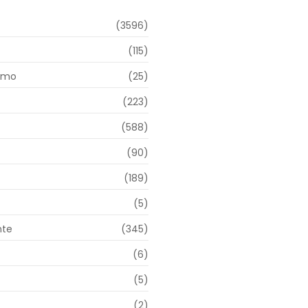
(3596)
(115)
smo
(25)
(223)
(588)
(90)
(189)
(5)
nte
(345)
(6)
(5)
(2)