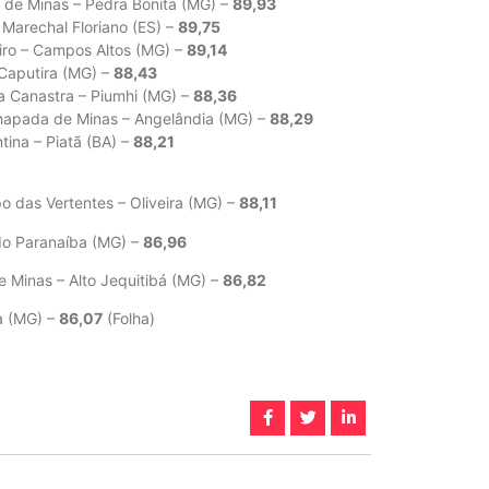
s de Minas – Pedra Bonita (MG) –
89,93
 Marechal Floriano (ES) –
89,75
iro – Campos Altos (MG) –
89,14
 Caputira (MG) –
88,43
da Canastra – Piumhi (MG) –
88,36
Chapada de Minas – Angelândia (MG) –
88,29
na – Piatã (BA) –
88,21
o das Vertentes – Oliveira (MG) –
88,11
do Paranaíba (MG) –
86,96
e Minas – Alto Jequitibá (MG) –
86,82
ta (MG) –
86,07
(Folha)