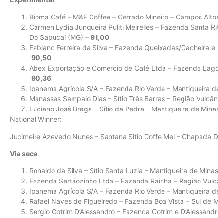
Bioma Café – M&F Coffee – Cerrado Mineiro – Campos Alto
Carmen Lydia Junqueira Puliti Meirelles – Fazenda Santa R
Do Sapucaí (MG) –
91,00
Fabiano Ferreira da Silva – Fazenda Queixadas/Cacheira e 
90,50
Abex Exportação e Comércio de Café Ltda – Fazenda Lagoa 
90,36
Ipanema Agrícola S/A – Fazenda Rio Verde – Mantiqueira d
Manasses Sampaio Dias – Sítio Três Barras – Região Vulcâni
Luciano José Braga – Sítio da Pedra – Mantiqueira de Mina
National Winner:
Jucimeire Azevedo Nunes – Santana Sitio Coffe Mel – Chapada Di
Via seca
Ronaldo da Silva – Sítio Santa Luzia – Mantiqueira de Minas
Fazenda Sertãozinho Ltda – Fazenda Rainha – Região Vulc
Ipanema Agrícola S/A – Fazenda Rio Verde – Mantiqueira d
Rafael Naves de Figueiredo – Fazenda Boa Vista – Sul de 
Sergio Cotrim D’Alessandro – Fazenda Cotrim e D’Alessand