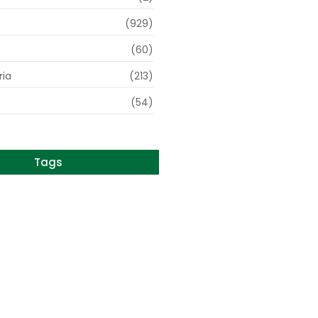
(929)
(60)
ia
(213)
(54)
Tags