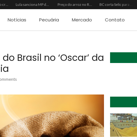
Inadimplência no crédito rural deve seguir elevada até 2027
Lula sanciona MP do Frete e agro teme alta dos custos logísticos
Preço do arroz no RS sobe para o maior patamar em 14 meses
BC corta Selic para 14% ao ano e deixa “porta aberta” para próxima reunião
Notícias
Pecuária
Mercado
Contato
 do Brasil no ‘Oscar’ da
ia
omments