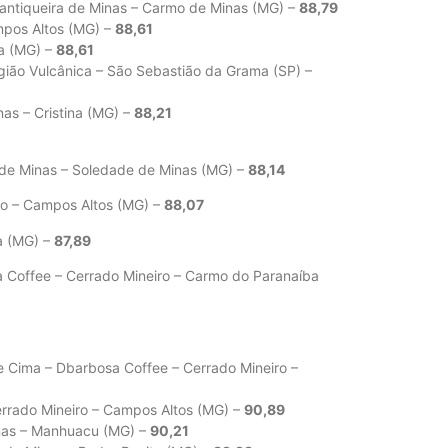
Mantiqueira de Minas – Carmo de Minas (MG) –
88,79
mpos Altos (MG) –
88,61
ta (MG) –
88,61
gião Vulcânica – São Sebastião da Grama (SP) –
nas – Cristina (MG) –
88,21
a de Minas – Soledade de Minas (MG) –
88,14
ro – Campos Altos (MG) –
88,07
ta (MG) –
87,89
a Coffee – Cerrado Mineiro – Carmo do Paranaíba
e Cima – Dbarbosa Coffee – Cerrado Mineiro –
Cerrado Mineiro – Campos Altos (MG) –
90,89
Minas – Manhuacu (MG) –
90,21