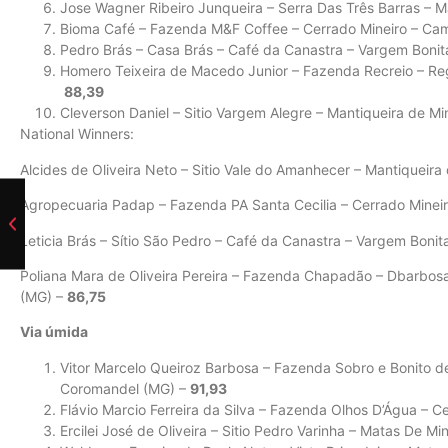
Jose Wagner Ribeiro Junqueira – Serra Das Três Barras – 
Bioma Café – Fazenda M&F Coffee – Cerrado Mineiro – Ca
Pedro Brás – Casa Brás – Café da Canastra – Vargem Boni
Homero Teixeira de Macedo Junior – Fazenda Recreio – Re
88,39
Cleverson Daniel – Sitio Vargem Alegre – Mantiqueira de Mi
National Winners:
Alcides de Oliveira Neto – Sitio Vale do Amanhecer – Mantiqueir
Agropecuaria Padap – Fazenda PA Santa Cecilia – Cerrado Minei
Leticia Brás – Sítio São Pedro – Café da Canastra – Vargem Boni
Poliana Mara de Oliveira Pereira – Fazenda Chapadão – Dbarbos
(MG) –
86,75
Via úmida
Vitor Marcelo Queiroz Barbosa – Fazenda Sobro e Bonito d
Coromandel (MG) –
91,93
Flávio Marcio Ferreira da Silva – Fazenda Olhos D’Água – 
Ercilei José de Oliveira – Sitio Pedro Varinha – Matas De 