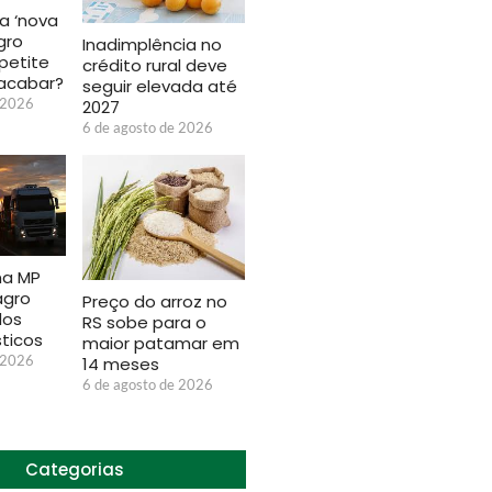
a ‘nova
gro
Inadimplência no
petite
crédito rural deve
acabar?
seguir elevada até
 2026
2027
6 de agosto de 2026
na MP
agro
Preço do arroz no
dos
RS sobe para o
sticos
maior patamar em
 2026
14 meses
6 de agosto de 2026
Categorias