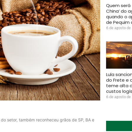
Quem será 
China’ do a
quando o a
de Pequim 
6 de agosto de
Lula sancio
do Frete e 
teme alta 
custos logí
6 de agosto de
so do setor, também reconheceu grãos de SP, BA e