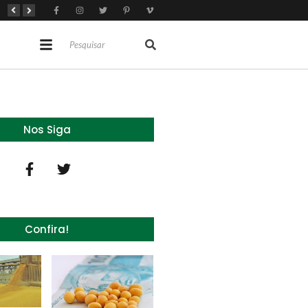
Brasil tem 2º maior juro real do mundo
Brasil não pode ser só espectador no debate do aquecimento
Recuperação judicial no agro cresceu 66% em um ano no país
Nos Siga
Confira!