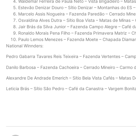
Waldemar Ferreira de Paula Neto – Vista Brigadeiro – Mata
Estevão Denizar Douro – Sítio Denizar – Montanhas do ES –
Marcelo Assis Nogueira – Fazenda Paredão – Cerrado Mine
Osvaldina Alves Dutra – Sítio Boa Vista – Matas de Minas –
Jair Brás da Silva Junior – Fazenda Campo Alegre – Café 
Ronaldo Morais Pena Filho – Fazenda Primavera Matriz – 
Paulo Lemos Menezes – Fazenda Moete – Chapada Diamanti
National Winnders:
Pedro Gabarra Tavares Reis Teixeira – Fazenda Vertentes – Camp
Danilo Barbosa – Fazenda Cachoeira – Cerrado Mineiro – Carmo 
Alexandre De Andrade Emerich – Sítio Bela Vista Cafés – Matas D
Leticia Brás – Sítio São Pedro – Café da Canastra – Vargem Boni