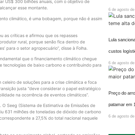
r US$ 300 bilhões anuais, com o objetivo de
 alcançar esse montante.
6 de agosto de
mento climático, é uma bobagem, porque não é assim
 as críticas e afirmou que os repasses
Lula sancion
produtor rural, porque senão fica dentro de
s’ para o setor agropecuário”, disse à Folha.
custos logíst
undamental que o financiamento climático chegue
6 de agosto de
de tecnologias de baixo carbono e contribuindo para
eleiro de soluções para a crise climática e foca
ransição justa “deve considerar o papel estratégico
Preço do arr
ilidade na ocorrência de eventos climáticos”.
patamar em 
s. O Seeg (Sistema de Estimativa de Emissões de
itiu 631 milhões de toneladas de dióxido de carbono
6 de agosto de
 correspondente a 27,5% do total nacional naquele