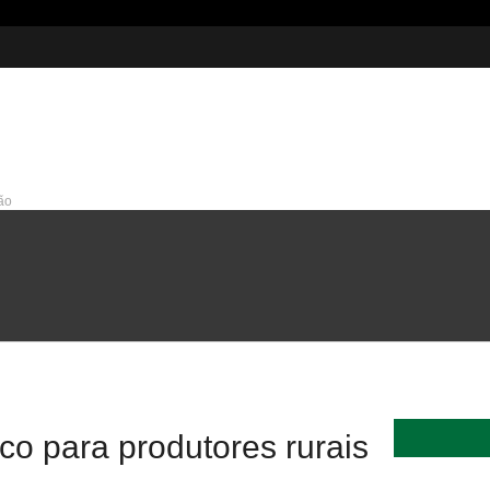
ão
215 milhões em investimentos
co para produtores rurais