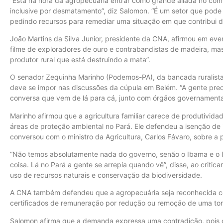
“Está na hora da agropecuária entrar como grande aliada no com
inclusive por desmatamento”, diz Salomon. “É um setor que pode
pedindo recursos para remediar uma situação em que contribui de
João Martins da Silva Junior, presidente da CNA, afirmou em ev
filme de exploradores de ouro e contrabandistas de madeira, m
produtor rural que está destruindo a mata”.
O senador Zequinha Marinho (Podemos-PA), da bancada ruralista,
deve se impor nas discussões da cúpula em Belém. “A gente preci
conversa que vem de lá para cá, junto com órgãos governamentai
Marinho afirmou que a agricultura familiar carece de produtivida
áreas de proteção ambiental no Pará. Ele defendeu a isenção de i
conversou com o ministro da Agricultura, Carlos Fávaro, sobre a 
“Não temos absolutamente nada do governo, senão o Ibama e o
coisa. Lá no Pará a gente se arrepia quando vê”, disse, ao critica
uso de recursos naturais e conservação da biodiversidade.
A CNA também defendeu que a agropecuária seja reconhecida c
certificados de remuneração por redução ou remoção de uma to
Salomon afirma que a demanda expressa uma contradição, pois o