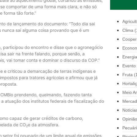
bate ao aquecimento global, cortando as emissões,
 se comportar de uma forma mais clara, e não só
 forma tão forte.”
Agricul
ento de lançamento do documento: “Todo dia sai
as nunca sai alguma coisa provando que é um
Clima
(
Cooper
 participou do encontro e disse que o agronegócio
Econom
sa sair na frente falando, porque senão, a
Energi
s, vai tomar conta e dominar o discurso da COP.”
Evento
de e criticou a demarcação de terras indígenas e
Fruta
(
mpostos para tratores agrícolas e afirmou que já
Hortali
proposta.
Meio A
 ICMBio prendendo, queimando, fazendo tanta
r a atuação dos institutos federais de fiscalização do
Mercad
Notícia
omo capaz de gerar créditos de carbono,
Opiniã
nelada de CO
e da atmosfera.
2
Pecuár
 setor foi poupado de um limite anual de emissões
Piscicul