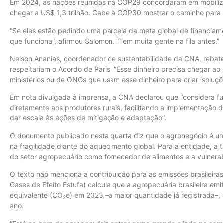
Em 2024, as nações reunidas na COP29 concordaram em mobiliza
chegar a US$ 1,3 trilhão. Cabe à COP30 mostrar o caminho para
“Se eles estão pedindo uma parcela da meta global de financia
que funciona”, afirmou Salomon. “Tem muita gente na fila antes.”
Nelson Ananias, coordenador de sustentabilidade da CNA, rebateu
respeitariam o Acordo de Paris. “Esse dinheiro precisa chegar ao 
ministérios ou de ONGs que usam esse dinheiro para criar ‘soluçõe
Em nota divulgada à imprensa, a CNA declarou que “considera f
diretamente aos produtores rurais, facilitando a implementação 
dar escala às ações de mitigação e adaptação”.
O documento publicado nesta quarta diz que o agronegócio é um c
na fragilidade diante do aquecimento global. Para a entidade, a t
do setor agropecuário como fornecedor de alimentos e a vulnerab
O texto não menciona a contribuição para as emissões brasileira
Gases de Efeito Estufa) calcula que a agropecuária brasileira em
equivalente (CO
e) em 2023 –a maior quantidade já registrada–,
2
ano.