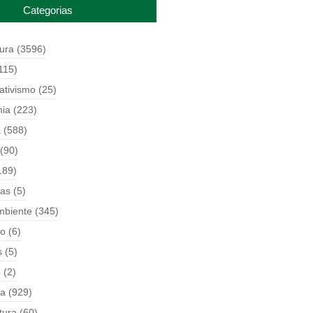
Categorias
tura
(3596)
115)
ativismo
(25)
ia
(223)
a
(588)
(90)
189)
ças
(5)
mbiente
(345)
o
(6)
s
(5)
o
(2)
ia
(929)
tura
(60)