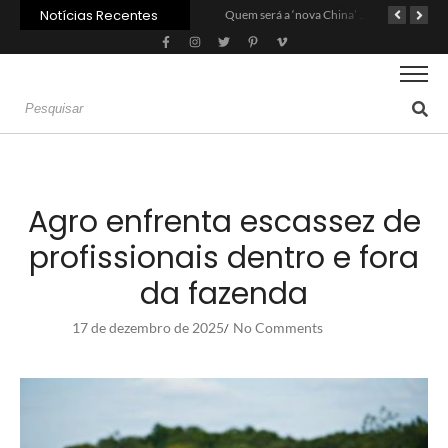
Notícias Recentes
Agroleite 2026 abre com anúncio do curso de Medicina Veterinária e R$ 215 milhões em investimentos
Carne: Menor demanda da China exige reforço da diplomacia e inovação
Quem será a ‘nova China’ do agro quando o apetite de Pequim acabar?
Agro enfrenta escassez de
profissionais dentro e fora
da fazenda
17 de dezembro de 2025
No Comments
/