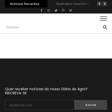
Notícias Recentes
Agroleite 2026 abre com anúncio do curso de Medicina Veterinária e R$ 215 milhões em investimentos
Carne: Menor demanda da China exige reforço da diplomacia e inovação
Quem será a ‘nova China’ do agro quando o apetite de Pequim acabar?
Quer receber notícias do nosso Diário do Agro?
INSCREVA-SE
Assine