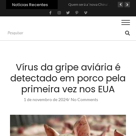
Notícias Recentes
Agroleite 2026 abre com anúncio do curso de Medicina Veterinária e R$ 215 milhões em investimentos
Carne: Menor demanda da China exige reforço da diplomacia e inovação
Quem será a ‘nova China’ do agro quando o apetite de Pequim acabar?
Vírus da gripe aviária é
detectado em porco pela
primeira vez nos EUA
1 de novembro de 2024
No Comments
/