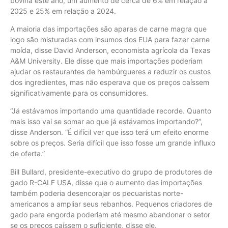
bovina este ano, um aumento de cerca de 6% em relação a
2025 e 25% em relação a 2024.
A maioria das importações são aparas de carne magra que
logo são misturadas com insumos dos EUA para fazer carne
moída, disse David Anderson, economista agrícola da Texas
A&M University. Ele disse que mais importações poderiam
ajudar os restaurantes de hambúrgueres a reduzir os custos
dos ingredientes, mas não esperava que os preços caíssem
significativamente para os consumidores.
“Já estávamos importando uma quantidade recorde. Quanto
mais isso vai se somar ao que já estávamos importando?”,
disse Anderson. “É difícil ver que isso terá um efeito enorme
sobre os preços. Seria difícil que isso fosse um grande influxo
de oferta.”
Bill Bullard, presidente-executivo do grupo de produtores de
gado R-CALF USA, disse que o aumento das importações
também poderia desencorajar os pecuaristas norte-
americanos a ampliar seus rebanhos. Pequenos criadores de
gado para engorda poderiam até mesmo abandonar o setor
se os preços caíssem o suficiente, disse ele.