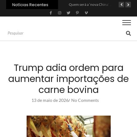
Notícias Recentes
Agroleite 2026 abre com anúncio do curso de Medicina Veterinária e R$ 215 milhões em investimentos
Carne: Menor demanda da China exige reforço da diplomacia e inovação
Quem será a ‘nova China’ do agro quando o apetite de Pequim acabar?
Trump adia ordem para
aumentar importações de
carne bovina
13 de maio de 2026
No Comments
/