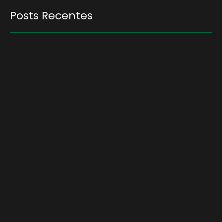
Posts Recentes
Quem será a ‘nova China’ do agro quando o
apetite de Pequim acabar?
6 de agosto de 2026