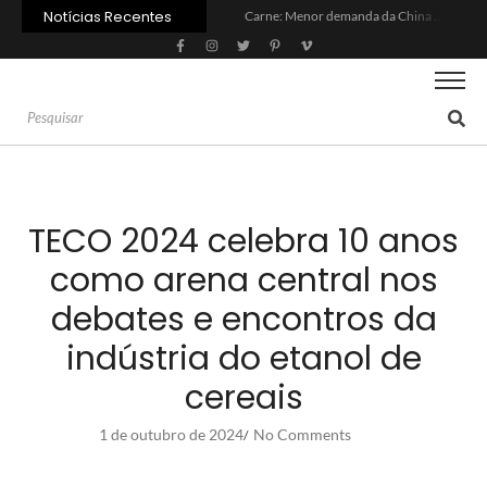
Notícias Recentes
Carne: Menor demanda da China exige reforço da diplomacia e inovação
Quem será a ‘nova China’ do agro quando o apetite de Pequim acabar?
Inadimplência no crédito rural deve seguir elevada até 2027
Lula sanciona MP do Frete e agro teme alta dos custos logísticos
Preço do arroz no RS sobe para o maior patamar em 14 meses
BC corta Selic para 14% ao ano e deixa “porta aberta” para próxima reunião
Brasil tem 2º maior juro real do mundo
Brasil não pode ser só espectador no debate do aquecimento
Recuperação judicial no agro cresceu 66% em um ano no país
Agroleite 2026 abre com anúncio do curso de Medicina Veterinária e R$ 215 milhões em investimentos
TECO 2024 celebra 10 anos
como arena central nos
debates e encontros da
indústria do etanol de
cereais
1 de outubro de 2024
No Comments
/