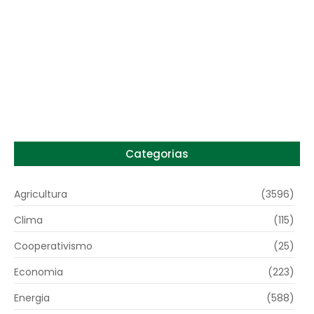
Preço do arroz no RS sobe para o maior
patamar em 14 meses
6 de agosto de 2026
Categorias
Agricultura
(3596)
Clima
(115)
Cooperativismo
(25)
Economia
(223)
Energia
(588)