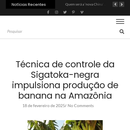
Notícias Recentes
Carne: Menor demanda da China exige reforço da diplomacia e inovação
Quem será a ‘nova China’ do agro quando o apetite de Pequim acabar?
Inadimplência no crédito rural deve seguir elevada até 2027
Técnica de controle da
Sigatoka-negra
impulsiona produção de
banana na Amazônia
18 de fevereiro de 2025
No Comments
/