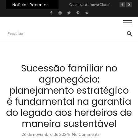
Notícias Recentes
Agroleite 2026 abre com anúncio do curso de Medicina Veterinária e R$ 215 milhões em investimentos
Carne: Menor demanda da China exige reforço da diplomacia e inovação
Quem será a ‘nova China’ do agro quando o apetite de Pequim acabar?
Sucessão familiar no
agronegócio:
planejamento estratégico
é fundamental na garantia
do legado aos herdeiros de
maneira sustentável
26 de novembro de 2024
No Comments
/