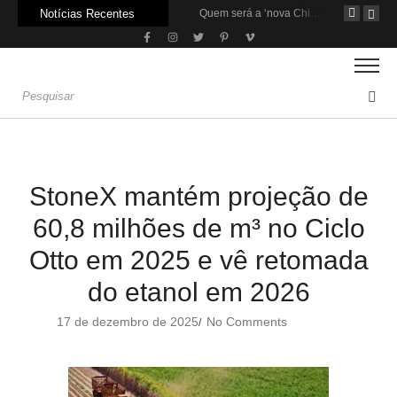
Notícias Recentes
Carne: Menor demanda da China exige reforço da diplomacia e inovação
Quem será a ‘nova China’ do agro quando o apetite de Pequim acabar?
Inadimplência no crédito rural deve seguir elevada até 2027
StoneX mantém projeção de
60,8 milhões de m³ no Ciclo
Otto em 2025 e vê retomada
do etanol em 2026
17 de dezembro de 2025
No Comments
/