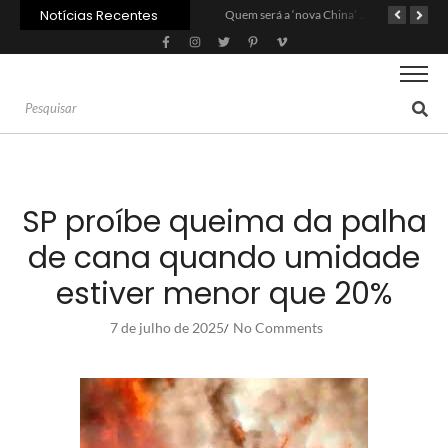
Notícias Recentes
Agroleite 2026 abre com anúncio do curso de Medicina Veterinária e R$ 215 milhões em investimentos
Carne: Menor demanda da China exige reforço da diplomacia e inovação
Quem será a ‘nova China’ do agro quando o apetite de Pequim acabar?
SP proíbe queima da palha
de cana quando umidade
estiver menor que 20%
7 de julho de 2025
No Comments
/