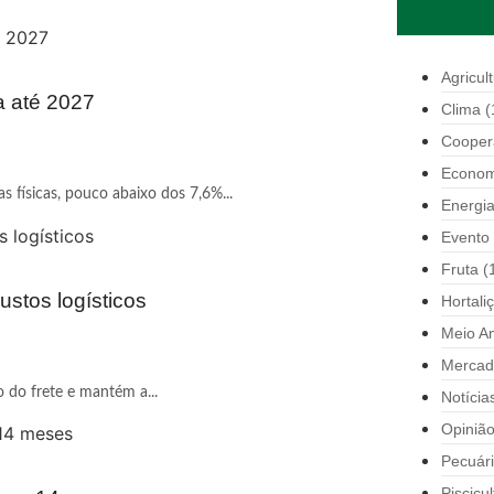
Agricul
a até 2027
Clima
(
Cooper
Econom
 físicas, pouco abaixo dos 7,6%...
Energi
Evento
Fruta
(
ustos logísticos
Hortali
Meio A
Mercad
o do frete e mantém a...
Notícia
Opiniã
Pecuár
Piscicul