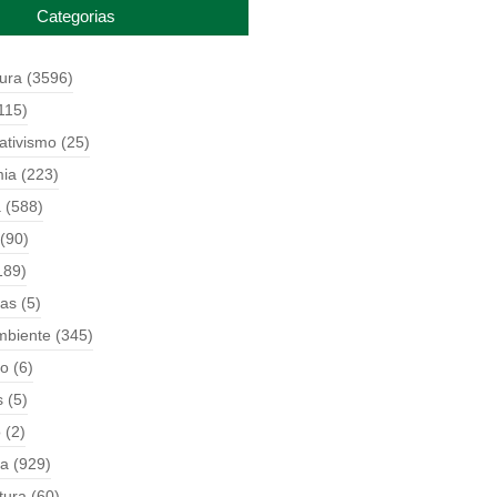
Categorias
tura
(3596)
115)
ativismo
(25)
ia
(223)
a
(588)
(90)
189)
ças
(5)
mbiente
(345)
o
(6)
s
(5)
o
(2)
ia
(929)
tura
(60)