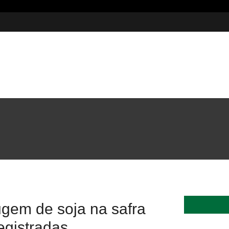
5 milhões em investimentos
ugem de soja na safra
egistradas