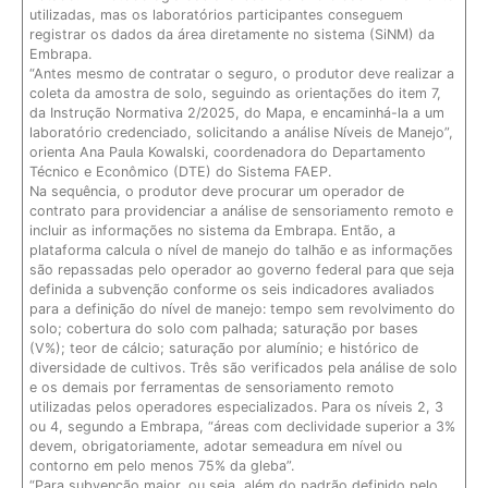
utilizadas, mas os laboratórios participantes conseguem
registrar os dados da área diretamente no sistema (SiNM) da
Embrapa.
“Antes mesmo de contratar o seguro, o produtor deve realizar a
coleta da amostra de solo, seguindo as orientações do item 7,
da Instrução Normativa 2/2025, do Mapa, e encaminhá-la a um
laboratório credenciado, solicitando a análise Níveis de Manejo”,
orienta Ana Paula Kowalski, coordenadora do Departamento
Técnico e Econômico (DTE) do Sistema FAEP.
Na sequência, o produtor deve procurar um operador de
contrato para providenciar a análise de sensoriamento remoto e
incluir as informações no sistema da Embrapa. Então, a
plataforma calcula o nível de manejo do talhão e as informações
são repassadas pelo operador ao governo federal para que seja
definida a subvenção conforme os seis indicadores avaliados
para a definição do nível de manejo: tempo sem revolvimento do
solo; cobertura do solo com palhada; saturação por bases
(V%); teor de cálcio; saturação por alumínio; e histórico de
diversidade de cultivos. Três são verificados pela análise de solo
e os demais por ferramentas de sensoriamento remoto
utilizadas pelos operadores especializados. Para os níveis 2, 3
ou 4, segundo a Embrapa, “áreas com declividade superior a 3%
devem, obrigatoriamente, adotar semeadura em nível ou
contorno em pelo menos 75% da gleba”.
“Para subvenção maior, ou seja, além do padrão definido pelo