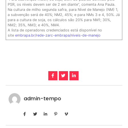
PSR, os níveis devem ser de 2 em diante”, comenta Ana Paula.
Na cultura de milho segunda safra, para Nível de Manejo (NM) 1,
a subvenção será de 40%; NM2, 45%; e para NMs 3 e 4, 50%. Já
para a cultura de soja, os cálculos são 20% para NM1; 30%,
NM2; 35%, NM3; e 40%, NM4.
A lista de operadores credenciados está disponível no
site
embrapa.br/rede-zarc-embrapa/niveis-de-manejo
admin-tempo