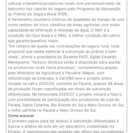
cultura) e beneficia produtores rurais com percentual maior de
desconto nos valores do seguro pelo Programa de Subvenção
ao Prêmio do Seguro Rural (PSR).
A ferramenta considera critérios de qualidade do manejo de solo
como redutor do risco climático de áreas agrícolas com maior
capacidade de infiltração e retenção de água. O NM1 é a
condição de risco base e o NM4, a melhor condição de cultivo
que garante benefício maior.
“Em tempos de queda nas contratações de seguro rural, toda
proposta que venha melhorar a subvenção ao prêmio é bem-
vinda”, afirma o presidente do Sistema FAEP, Ágide Eduardo
Meneguette. “Nossos técnicos estão à disposição para auxiliar
os produtores rurais neste processo”, complementa.Lançado
pelo Ministério da Agricultura e Pecuária (Mapa), com
metodologia da Embrapa, o ZarcNM teve o projeto-piloto
iniciado na safra 2025/26, somente no Paraná, quando 28 áreas
de produção foram classificadas em níveis de subvenção
diferenciada. Na temporada 2026/27, o projeto iniciará a fase II,
com possibilidade de participação dos produtores de soja do
Paraná, Santa Catarina, Rio Grande do Sul e Mato Grosso do Sul,
e milho safrinha no Paraná e Mato Grosso do Sul.
Como acessar
O primeiro passo para ter acesso à subvenção diferenciada é
buscar a análise de solo em um laboratório credenciado no
Estado. A metodologia das análises não difere das normalmente