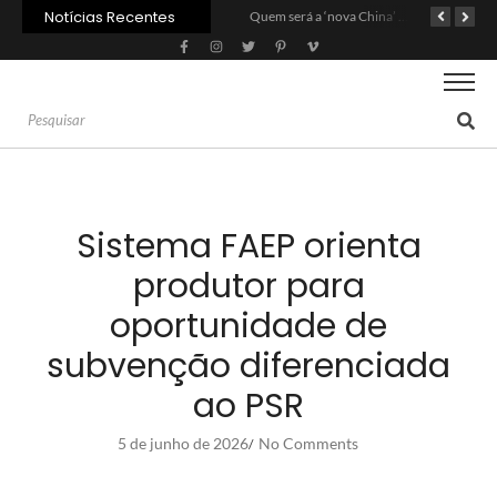
Notícias Recentes
Agroleite 2026 abre com anúncio do curso de Medicina Veterinária e R$ 215 milhões em investimentos
Carne: Menor demanda da China exige reforço da diplomacia e inovação
Quem será a ‘nova China’ do agro quando o apetite de Pequim acabar?
Sistema FAEP orienta
produtor para
oportunidade de
subvenção diferenciada
ao PSR
5 de junho de 2026
No Comments
/