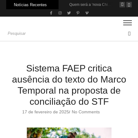
Notícias Recentes
Agroleite 2026 abre com anúncio do curso de Medicina Veterinária e R$ 215 milhões em investimentos
Carne: Menor demanda da China exige reforço da diplomacia e inovação
Quem será a ‘nova China’ do agro quando o apetite de Pequim acabar?
Sistema FAEP critica
ausência do texto do Marco
Temporal na proposta de
conciliação do STF
17 de fevereiro de 2025
No Comments
/