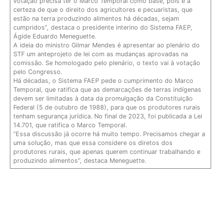
votação precisa ter o Marco Temporal como base, pois é a
certeza de que o direito dos agricultores e pecuaristas, que
estão na terra produzindo alimentos há décadas, sejam
cumpridos”, destaca o presidente interino do Sistema FAEP,
Ágide Eduardo Meneguette.
A ideia do ministro Gilmar Mendes é apresentar ao plenário do
STF um anteprojeto de lei com as mudanças aprovadas na
comissão. Se homologado pelo plenário, o texto vai à votação
pelo Congresso.
Há décadas, o Sistema FAEP pede o cumprimento do Marco
Temporal, que ratifica que as demarcações de terras indígenas
devem ser limitadas à data da promulgação da Constituição
Federal (5 de outubro de 1988), para que os produtores rurais
tenham segurança jurídica. No final de 2023, foi publicada a Lei
14.701, que ratifica o Marco Temporal.
“Essa discussão já ocorre há muito tempo. Precisamos chegar a
uma solução, mas que essa considere os diretos dos
produtores rurais, que apenas querem continuar trabalhando e
produzindo alimentos”, destaca Meneguette.