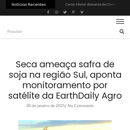
Notícias Recentes
Carne: Menor demanda da China exige reforço da diplomacia e inovação
Quem será a ‘nova China’ do agro quando o apetite de Pequim acabar?
Inadimplência no crédito rural deve seguir elevada até 2027
Lula sanciona MP do Frete e agro teme alta dos custos logísticos
Preço do arroz no RS sobe para o maior patamar em 14 meses
BC corta Selic para 14% ao ano e deixa “porta aberta” para próxima reunião
Brasil tem 2º maior juro real do mundo
Brasil não pode ser só espectador no debate do aquecimento
Recuperação judicial no agro cresceu 66% em um ano no país
Agroleite 2026 abre com anúncio do curso de Medicina Veterinária e R$ 215 milhões em investimentos
Seca ameaça safra de
soja na região Sul, aponta
monitoramento por
satélite da EarthDaily Agro
30 de janeiro de 2025
No Comments
/