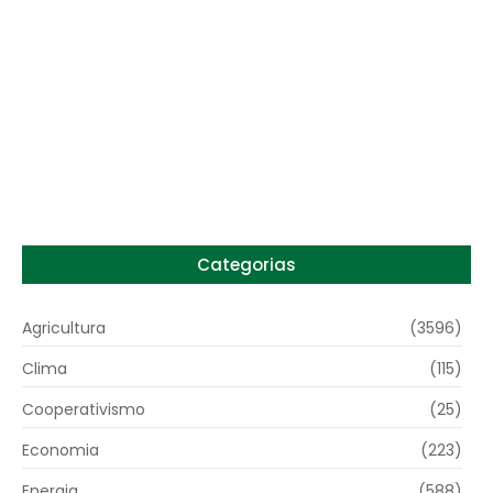
6 de agosto de 2026
Preço do arroz no RS sobe para o maior
patamar em 14 meses
6 de agosto de 2026
Categorias
Agricultura
(3596)
Clima
(115)
Cooperativismo
(25)
Economia
(223)
Energia
(588)