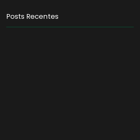
Posts Recentes
Quem será a ‘nova China’ do agro quando o
apetite de Pequim acabar?
6 de agosto de 2026
Inadimplência no crédito rural deve seguir
elevada até 2027
6 de agosto de 2026