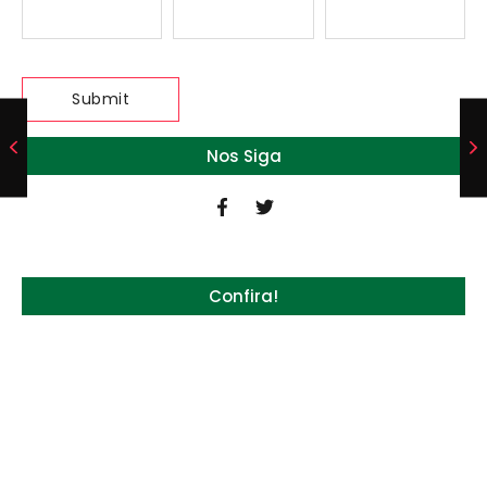
Nos Siga
Confira!
Quem será a ‘nova China’ do agro quando o
apetite de Pequim acabar?
6 de agosto de 2026