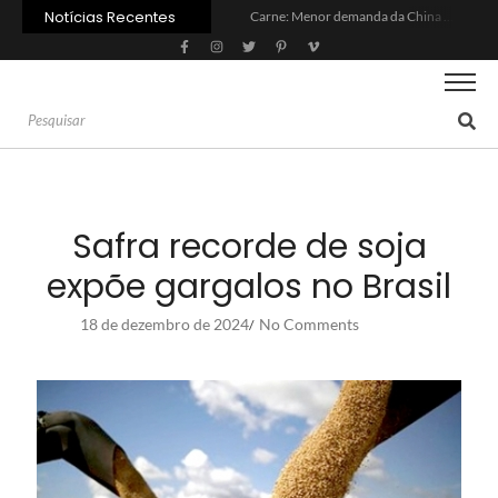
Notícias Recentes
Carne: Menor demanda da China exige reforço da diplomacia e inovação
Quem será a ‘nova China’ do agro quando o apetite de Pequim acabar?
Inadimplência no crédito rural deve seguir elevada até 2027
Lula sanciona MP do Frete e agro teme alta dos custos logísticos
Preço do arroz no RS sobe para o maior patamar em 14 meses
BC corta Selic para 14% ao ano e deixa “porta aberta” para próxima reunião
Brasil tem 2º maior juro real do mundo
Brasil não pode ser só espectador no debate do aquecimento
Recuperação judicial no agro cresceu 66% em um ano no país
Agroleite 2026 abre com anúncio do curso de Medicina Veterinária e R$ 215 milhões em investimentos
Safra recorde de soja
expõe gargalos no Brasil
18 de dezembro de 2024
No Comments
/