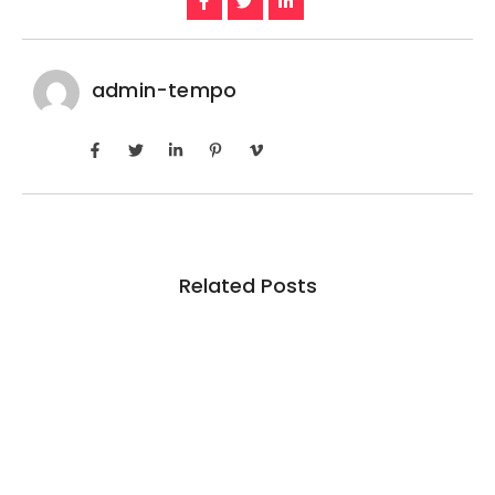
admin-tempo
Related Posts
Inadimplência no crédito rural deve seguir
elevada até 2027
6 de agosto de 2026
/
No Comments
Em junho deste ano, indicador ficou em 7,5% entre produtores