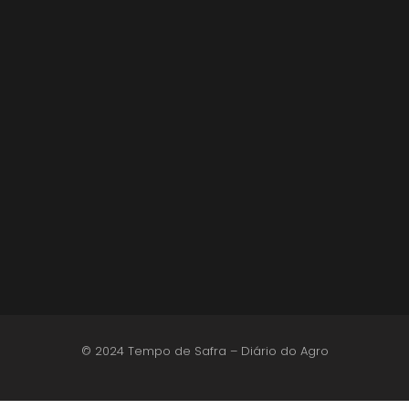
Lula sanciona MP do Frete e agro teme alta
dos custos logísticos
6 de agosto de 2026
© 2024 Tempo de Safra – Diário do Agro