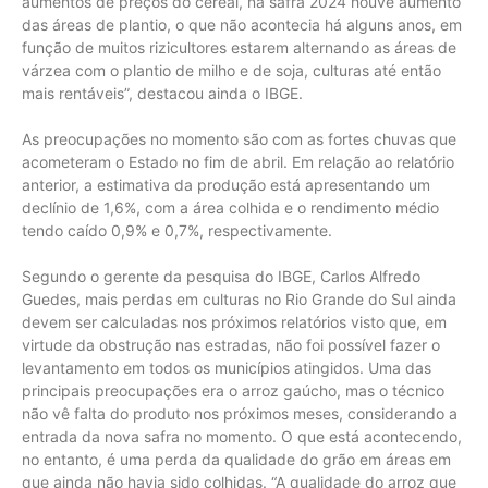
aumentos de preços do cereal, na safra 2024 houve aumento
das áreas de plantio, o que não acontecia há alguns anos, em
função de muitos rizicultores estarem alternando as áreas de
várzea com o plantio de milho e de soja, culturas até então
mais rentáveis”, destacou ainda o IBGE.
As preocupações no momento são com as fortes chuvas que
acometeram o Estado no fim de abril. Em relação ao relatório
anterior, a estimativa da produção está apresentando um
declínio de 1,6%, com a área colhida e o rendimento médio
tendo caído 0,9% e 0,7%, respectivamente.
Segundo o gerente da pesquisa do IBGE, Carlos Alfredo
Guedes, mais perdas em culturas no Rio Grande do Sul ainda
devem ser calculadas nos próximos relatórios visto que, em
virtude da obstrução nas estradas, não foi possível fazer o
levantamento em todos os municípios atingidos. Uma das
principais preocupações era o arroz gaúcho, mas o técnico
não vê falta do produto nos próximos meses, considerando a
entrada da nova safra no momento. O que está acontecendo,
no entanto, é uma perda da qualidade do grão em áreas em
que ainda não havia sido colhidas. “A qualidade do arroz que