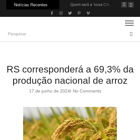
Notícias Recentes
Agroleite 2026 abre com anúncio do curso de Medicina Veterinária e R$ 215 milhões em investimentos
Carne: Menor demanda da China exige reforço da diplomacia e inovação
Quem será a ‘nova China’ do agro quando o apetite de Pequim acabar?
RS corresponderá a 69,3% da
produção nacional de arroz
17 de junho de 2024
No Comments
/