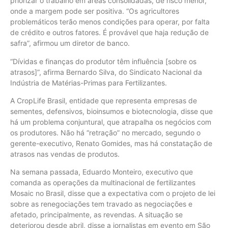
priorizar o trabalho em áreas consolidadas, de risco menor,
onde a margem pode ser positiva. “Os agricultores
problemáticos terão menos condições para operar, por falta
de crédito e outros fatores. É provável que haja redução de
safra”, afirmou um diretor de banco.
“Dívidas e finanças do produtor têm influência [sobre os
atrasos]”, afirma Bernardo Silva, do Sindicato Nacional da
Indústria de Matérias-Primas para Fertilizantes.
A CropLife Brasil, entidade que representa empresas de
sementes, defensivos, bioinsumos e biotecnologia, disse que
há um problema conjuntural, que atrapalha os negócios com
os produtores. Não há “retração” no mercado, segundo o
gerente-executivo, Renato Gomides, mas há constatação de
atrasos nas vendas de produtos.
Na semana passada, Eduardo Monteiro, executivo que
comanda as operações da multinacional de fertilizantes
Mosaic no Brasil, disse que a expectativa com o projeto de lei
sobre as renegociações tem travado as negociações e
afetado, principalmente, as revendas. A situação se
deteriorou desde abril, disse a jornalistas em evento em São