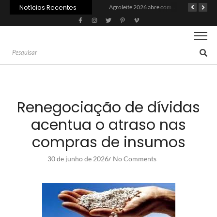
Notícias Recentes
PIB da cadeia da soja e biodiesel deve crescer 6,87% em 2026
Recuperação judicial no agro cresceu 66% em um ano no país
Agroleite 2026 abre com anúncio do curso de Medicina Veterinária e R$ 215 milhões em investimentos
Renegociação de dívidas
acentua o atraso nas
compras de insumos
30 de junho de 2026
No Comments
/