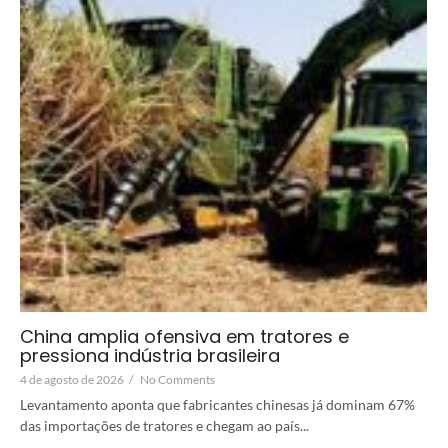
China amplia ofensiva em tratores e
pressiona indústria brasileira
4 de agosto de 2026
/
No Comments
Levantamento aponta que fabricantes chinesas já dominam 67%
das importações de tratores e chegam ao país...