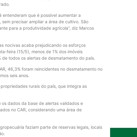
um ano no pa
rado.
5 de agosto de
já entenderam que é possível aumentar a
em precisar ampliar a área de cultivo. São
nte para a produtividade agrícola”, diz Marcos
Crise do agro
4 de agosto de
cas nocivas acaba prejudicando os esforços
nta-feira (15/5), menos de 1% dos imóveis
% de todos os alertas de desmatamento do país.
A patente da
dizem Aproso
CAR, 46,3% foram reincidentes no desmatamento no
4 de agosto de
imos seis anos.
 propriedades rurais do país, que integra as
China amplia 
 os dados da base de alertas validados e
indústria bras
trados no CAR, considerando uma área de
4 de agosto de
ropecuária faziam parte de reservas legais, locais
ão.