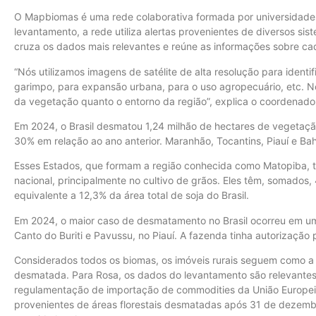
O Mapbiomas é uma rede colaborativa formada por universidades
levantamento, a rede utiliza alertas provenientes de diversos si
cruza os dados mais relevantes e reúne as informações sobre c
“Nós utilizamos imagens de satélite de alta resolução para ident
garimpo, para expansão urbana, para o uso agropecuário, etc. 
da vegetação quanto o entorno da região”, explica o coordenado
Em 2024, o Brasil desmatou 1,24 milhão de hectares de vegetaç
30% em relação ao ano anterior. Maranhão, Tocantins, Piauí e 
Esses Estados, que formam a região conhecida como Matopiba, t
nacional, principalmente no cultivo de grãos. Eles têm, somados, 
equivalente a 12,3% da área total de soja do Brasil.
Em 2024, o maior caso de desmatamento no Brasil ocorreu em uma
Canto do Buriti e Pavussu, no Piauí. A fazenda tinha autorizaçã
Considerados todos os biomas, os imóveis rurais seguem como a
desmatada. Para Rosa, os dados do levantamento são relevantes 
regulamentação de importação de commodities da União Europeia
provenientes de áreas florestais desmatadas após 31 de deze