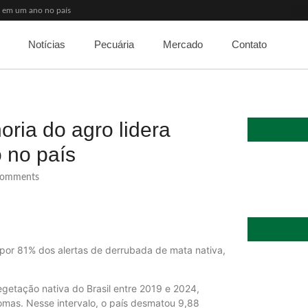
% em um ano no país
 de Medicina Veterinária e R$ 215 milhões em investimentos
Notícias
Pecuária
Mercado
Contato
que dizem Aprosoja e Bayer
na indústria brasileira
de R$ 80 por abastecimento
rne bovina do que a China
27
 no pé’, diz Marcos Jank
oria do agro lidera
escer 6,87% em 2026
 no país
omments
por 81% dos alertas de derrubada de mata nativa,
getação nativa do Brasil entre 2019 e 2024,
Recuperação 
omas. Nesse intervalo, o país desmatou 9,88