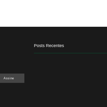
Posts Recentes
Recuperação judicial no agro cresceu 66% em
5 de agosto de 2026
Assine
Crise do agro avança para além da porteira
4 de agosto de 2026