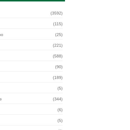
(3592)
(115)
mo
(25)
(221)
(588)
(90)
(189)
(5)
e
(344)
(6)
(5)