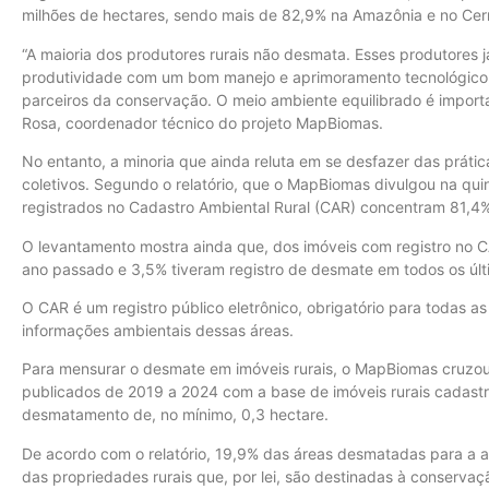
milhões de hectares, sendo mais de 82,9% na Amazônia e no Cer
“A maioria dos produtores rurais não desmata. Esses produtores 
produtividade com um bom manejo e aprimoramento tecnológico, s
parceiros da conservação. O meio ambiente equilibrado é importa
Rosa, coordenador técnico do projeto MapBiomas.
No entanto, a minoria que ainda reluta em se desfazer das práti
coletivos. Segundo o relatório, que o MapBiomas divulgou na qui
registrados no Cadastro Ambiental Rural (CAR) concentram 81,4
O levantamento mostra ainda que, dos imóveis com registro no 
ano passado e 3,5% tiveram registro de desmate em todos os últ
O CAR é um registro público eletrônico, obrigatório para todas as
informações ambientais dessas áreas.
Para mensurar o desmate em imóveis rurais, o MapBiomas cruzou
publicados de 2019 a 2024 com a base de imóveis rurais cadas
desmatamento de, no mínimo, 0,3 hectare.
De acordo com o relatório, 19,9% das áreas desmatadas para a ag
das propriedades rurais que, por lei, são destinadas à conservaç