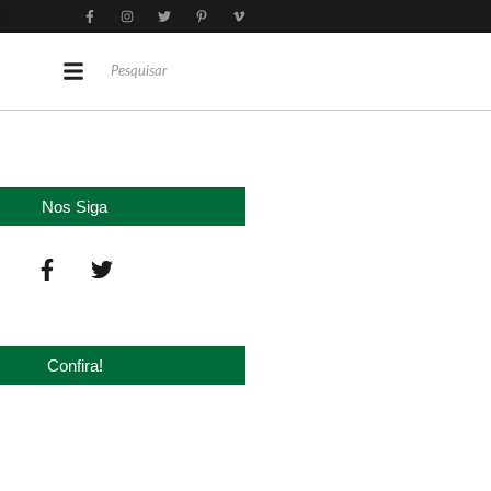
Nos Siga
Confira!
judicial no agro cresceu 66% em