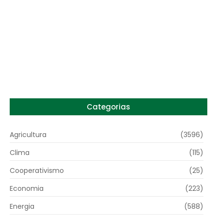
Preço do arroz no RS sobe para o maior
patamar em 14 meses
6 de agosto de 2026
Categorias
Agricultura
(3596)
Clima
(115)
Cooperativismo
(25)
Economia
(223)
Energia
(588)