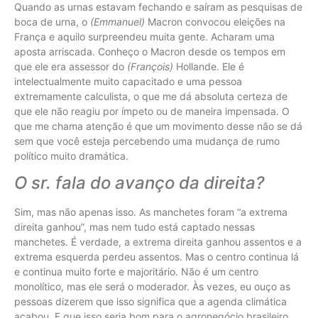
Quando as urnas estavam fechando e saíram as pesquisas de
boca de urna, o
(Emmanuel)
Macron convocou eleições na
França e aquilo surpreendeu muita gente. Acharam uma
aposta arriscada. Conheço o Macron desde os tempos em
que ele era assessor do
(François)
Hollande. Ele é
intelectualmente muito capacitado e uma pessoa
extremamente calculista, o que me dá absoluta certeza de
que ele não reagiu por ímpeto ou de maneira impensada. O
que me chama atenção é que um movimento desse não se dá
sem que você esteja percebendo uma mudança de rumo
político muito dramática.
O sr. fala do avanço da direita?
Sim, mas não apenas isso. As manchetes foram “a extrema
direita ganhou”, mas nem tudo está captado nessas
manchetes. É verdade, a extrema direita ganhou assentos e a
extrema esquerda perdeu assentos. Mas o centro continua lá
e continua muito forte e majoritário. Não é um centro
monolítico, mas ele será o moderador. Às vezes, eu ouço as
pessoas dizerem que isso significa que a agenda climática
acabou. E que isso seria bom para o agronegócio brasileiro,