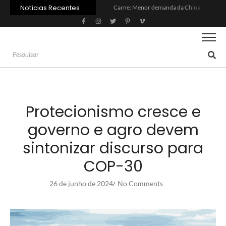
Notícias Recentes
Carne: Menor demanda da China exige reforço da diplomacia e inovação
Quem será a ‘nova China’ do agro quando o apetite de Pequim acabar?
Inadimplência no crédito rural deve seguir elevada até 2027
Lula sanciona MP do Frete e agro teme alta dos custos logísticos
Preço do arroz no RS sobe para o maior patamar em 14 meses
BC corta Selic para 14% ao ano e deixa “porta aberta” para próxima reunião
Brasil tem 2º maior juro real do mundo
Brasil não pode ser só espectador no debate do aquecimento
Recuperação judicial no agro cresceu 66% em um ano no país
Agroleite 2026 abre com anúncio do curso de Medicina Veterinária e R$ 215 milhões em investimentos
Protecionismo cresce e
governo e agro devem
sintonizar discurso para
COP-30
26 de junho de 2024
No Comments
/