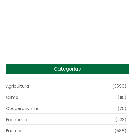
Preço do arroz no RS sobe para o maior
patamar em 14 meses
6 de agosto de 2026
Categorias
Agricultura
(3596)
Clima
(115)
Cooperativismo
(25)
Economia
(223)
Energia
(588)