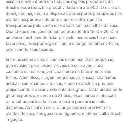
asiática é encontrada em todas as regiões produtoras do
Brasil e pode reduzir a produtividade em até 90%. O ciclo da
doença começa com a dispersão dos esporos produzidos nas
plantas hospedeiras durante a entressafra, que são
transportados pelo vento e se depositam nas folhas da soja.
Quando as condições de temperatura (entre 18°C e 26°C) e
umidade (molhamento foliar por pelo menos seis horas) são
favoráveis, os esporos germinam e o fungo penetra na folha,
colonizando seus tecidos.
Entre os sintomas mais comuns estão manchas pequenas,
que evoluem para lesões visíveis de coloração cinza,
castanha ou marrom, principalmente na face inferior das
folhas. Além disso, surgem pequenas saliências, chamadas
urédias, semelhantes a bolhas, e ocorre desfolha precoce,
prejudicando o desenvolvimento dos grãos. Cada urédia pode
gerar esporos por cerca de 21 dias, espalhando a infecção
para outras partes da lavoura ou até para áreas mais
distantes. Ao final do ciclo, o fungo pode sobreviver nas
plantas de soja, nas guaxas ou tigueras, e até em cultivos sob
irrigação.