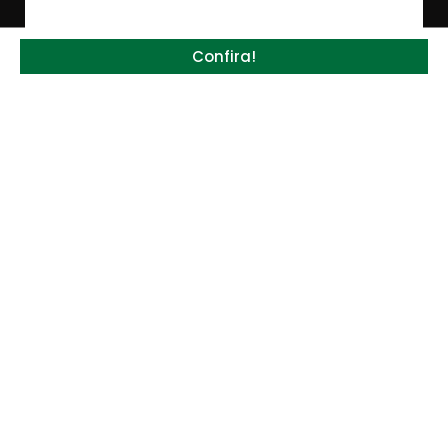
Confira!
Quem será a ‘nova China’ do agro quando o
apetite de Pequim acabar?
6 de agosto de 2026