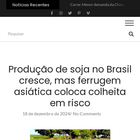
Notícias Recentes
Carne: Menor demanda da China exige reforço da diplomacia e inovação
Quem será a ‘nova China’ do agro quando o apetite de Pequim acabar?
Inadimplência no crédito rural deve seguir elevada até 2027
Lula sanciona MP do Frete e agro teme alta dos custos logísticos
Preço do arroz no RS sobe para o maior patamar em 14 meses
BC corta Selic para 14% ao ano e deixa “porta aberta” para próxima reunião
Brasil tem 2º maior juro real do mundo
Brasil não pode ser só espectador no debate do aquecimento
Recuperação judicial no agro cresceu 66% em um ano no país
Agroleite 2026 abre com anúncio do curso de Medicina Veterinária e R$ 215 milhões em investimentos
Produção de soja no Brasil
cresce, mas ferrugem
asiática coloca colheita
em risco
18 de dezembro de 2024
No Comments
/