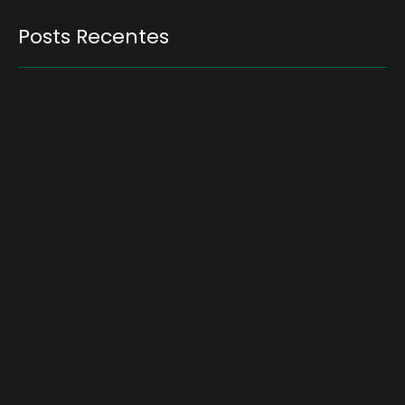
Posts Recentes
Quem será a ‘nova China’ do agro quando o
apetite de Pequim acabar?
6 de agosto de 2026