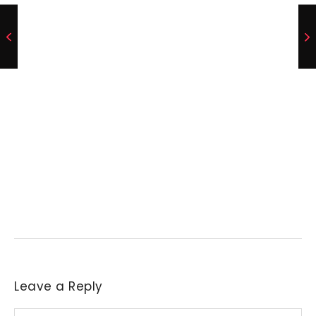
Preço do arroz no RS sobe para o maior
patamar em 14 meses
6 de agosto de 2026
/
No Comments
Necessidade de aquisição de matéria-prima levou parte das
indústrias a reajustar sucessivamente as ofertas de compra....
Leave a Reply