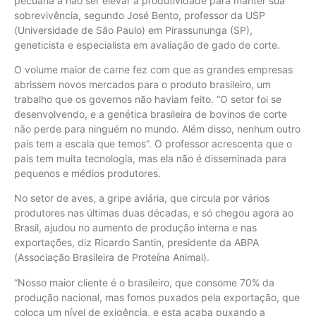
pecuária a não ser elevar a produtividade para manter sua
sobrevivência, segundo José Bento, professor da USP
(Universidade de São Paulo) em Pirassununga (SP),
geneticista e especialista em avaliação de gado de corte.
O volume maior de carne fez com que as grandes empresas
abrissem novos mercados para o produto brasileiro, um
trabalho que os governos não haviam feito. “O setor foi se
desenvolvendo, e a genética brasileira de bovinos de corte
não perde para ninguém no mundo. Além disso, nenhum outro
país tem a escala que temos”. O professor acrescenta que o
país tem muita tecnologia, mas ela não é disseminada para
pequenos e médios produtores.
No setor de aves, a gripe aviária, que circula por vários
produtores nas últimas duas décadas, e só chegou agora ao
Brasil, ajudou no aumento de produção interna e nas
exportações, diz Ricardo Santin, presidente da ABPA
(Associação Brasileira de Proteína Animal).
“Nosso maior cliente é o brasileiro, que consome 70% da
produção nacional, mas fomos puxados pela exportação, que
coloca um nível de exigência, e esta acaba puxando a