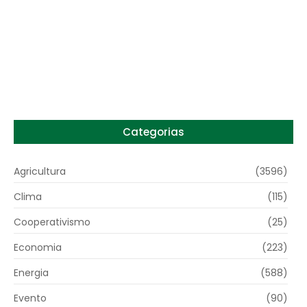
Preço do arroz no RS sobe para o maior
patamar em 14 meses
6 de agosto de 2026
Categorias
Agricultura
(3596)
Clima
(115)
Cooperativismo
(25)
Economia
(223)
Energia
(588)
Evento
(90)