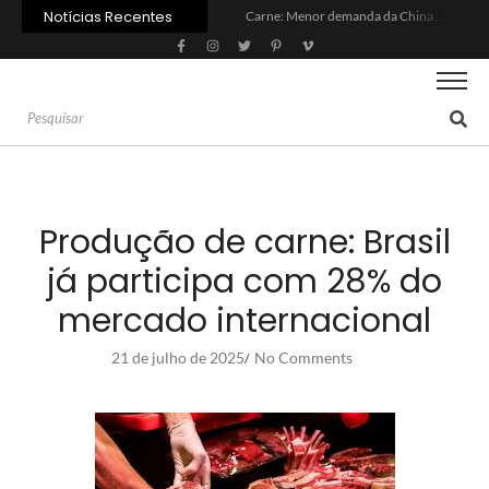
Notícias Recentes
Carne: Menor demanda da China exige reforço da diplomacia e inovação
Quem será a ‘nova China’ do agro quando o apetite de Pequim acabar?
Inadimplência no crédito rural deve seguir elevada até 2027
Lula sanciona MP do Frete e agro teme alta dos custos logísticos
Preço do arroz no RS sobe para o maior patamar em 14 meses
BC corta Selic para 14% ao ano e deixa “porta aberta” para próxima reunião
Brasil tem 2º maior juro real do mundo
Brasil não pode ser só espectador no debate do aquecimento
Recuperação judicial no agro cresceu 66% em um ano no país
Agroleite 2026 abre com anúncio do curso de Medicina Veterinária e R$ 215 milhões em investimentos
Produção de carne: Brasil
já participa com 28% do
mercado internacional
21 de julho de 2025
No Comments
/