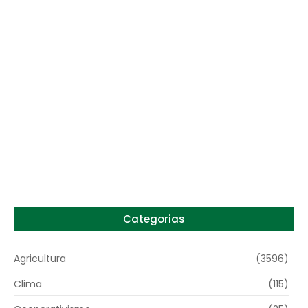
Preço do arroz no RS sobe para o maior
patamar em 14 meses
6 de agosto de 2026
Categorias
Agricultura
(3596)
Clima
(115)