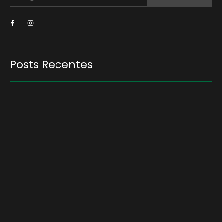
Posts Recentes
Quem será a ‘nova China’ do agro quando o
apetite de Pequim acabar?