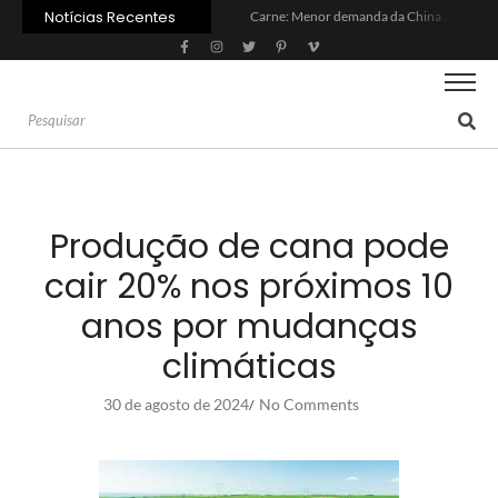
Notícias Recentes
Carne: Menor demanda da China exige reforço da diplomacia e inovação
Quem será a ‘nova China’ do agro quando o apetite de Pequim acabar?
Inadimplência no crédito rural deve seguir elevada até 2027
Lula sanciona MP do Frete e agro teme alta dos custos logísticos
Preço do arroz no RS sobe para o maior patamar em 14 meses
BC corta Selic para 14% ao ano e deixa “porta aberta” para próxima reunião
Brasil tem 2º maior juro real do mundo
Brasil não pode ser só espectador no debate do aquecimento
Recuperação judicial no agro cresceu 66% em um ano no país
Agroleite 2026 abre com anúncio do curso de Medicina Veterinária e R$ 215 milhões em investimentos
Produção de cana pode
cair 20% nos próximos 10
anos por mudanças
climáticas
30 de agosto de 2024
No Comments
/