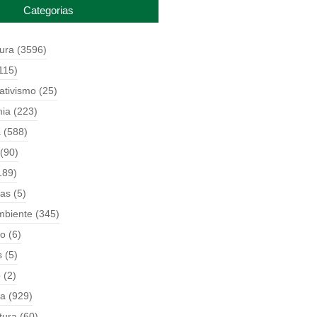
Categorias
tura
(3596)
115)
ativismo
(25)
ia
(223)
a
(588)
(90)
189)
ças
(5)
mbiente
(345)
o
(6)
s
(5)
o
(2)
ia
(929)
tura
(60)