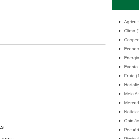
Agricul
Clima
(
Cooper
Econom
Energi
Evento
Fruta
(
Hortali
Meio A
Mercad
Notícia
Opiniã
ts
Pecuár
Piscicul