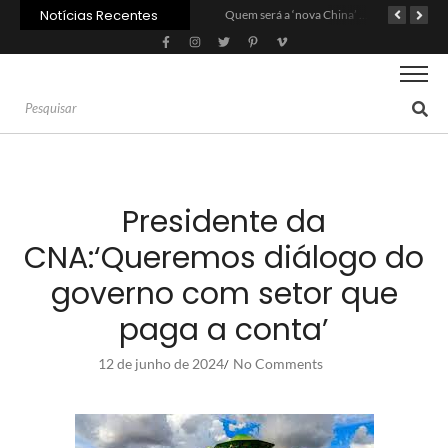
Notícias Recentes
Agroleite 2026 abre com anúncio do curso de Medicina Veterinária e R$ 215 milhões em investimentos
Carne: Menor demanda da China exige reforço da diplomacia e inovação
Quem será a ‘nova China’ do agro quando o apetite de Pequim acabar?
Presidente da
CNA:‘Queremos diálogo do
governo com setor que
paga a conta’
12 de junho de 2024
No Comments
/