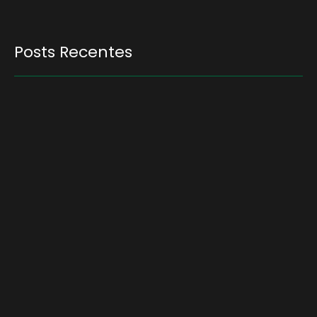
Posts Recentes
Quem será a ‘nova China’ do agro quando o
apetite de Pequim acabar?
6 de agosto de 2026
Inadimplência no crédito rural deve seguir
elevada até 2027
6 de agosto de 2026