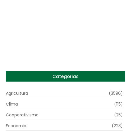
dos custos logísticos
6 de agosto de 2026
Preço do arroz no RS sobe para o maior
patamar em 14 meses
6 de agosto de 2026
Categorias
Agricultura
(3596)
Clima
(115)
Cooperativismo
(25)
Economia
(223)