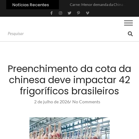
Notícias Recentes
Carne: Menor demanda da China exige reforço da diplomacia e inovação
Quem será a ‘nova China’ do agro quando o apetite de Pequim acabar?
Inadimplência no crédito rural deve seguir elevada até 2027
Lula sanciona MP do Frete e agro teme alta dos custos logísticos
Preço do arroz no RS sobe para o maior patamar em 14 meses
BC corta Selic para 14% ao ano e deixa “porta aberta” para próxima reunião
Brasil tem 2º maior juro real do mundo
Brasil não pode ser só espectador no debate do aquecimento
Recuperação judicial no agro cresceu 66% em um ano no país
Agroleite 2026 abre com anúncio do curso de Medicina Veterinária e R$ 215 milhões em investimentos
Preenchimento da cota da
chinesa deve impactar 42
frigoríficos brasileiros
2 de julho de 2026
No Comments
/