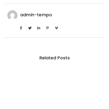
admin-tempo
Related Posts
Inadimplência no crédito rural deve seguir
elevada até 2027
6 de agosto de 2026
/
No Comments
Em junho deste ano, indicador ficou em 7,5% entre produtores
pessoas físicas, pouco abaixo dos 7,6%...