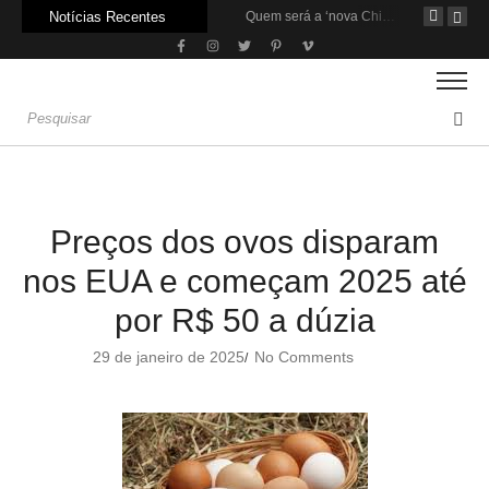
Notícias Recentes
Carne: Menor demanda da China exige reforço da diplomacia e inovação
Quem será a ‘nova China’ do agro quando o apetite de Pequim acabar?
Preços dos ovos disparam
nos EUA e começam 2025 até
por R$ 50 a dúzia
29 de janeiro de 2025
No Comments
/