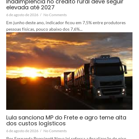
Inadimplência no crédito rural deve seguir
elevada até 2027
6 de agosto de 2026
/
No Comments
Em junho deste ano, indicador ficou em 7,5% entre produtores
pessoas físicas, pouco abaixo dos 7,6%...
Lula sanciona MP do Frete e agro teme alta
dos custos logísticos
6 de agosto de 2026
/
No Comments
Por Fernanda Pressinott Nova lei reforça a fiscalização do piso