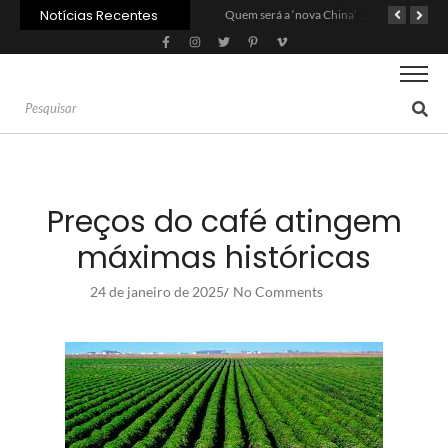
Notícias Recentes
Agroleite 2026 abre com anúncio do curso de Medicina Veterinária e R$ 215 milhões em investimentos
Carne: Menor demanda da China exige reforço da diplomacia e inovação
Quem será a ‘nova China’ do agro quando o apetite de Pequim acabar?
Preços do café atingem
máximas históricas
24 de janeiro de 2025
No Comments
/