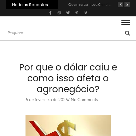
Notícias Recentes
Agroleite 2026 abre com anúncio do curso de Medicina Veterinária e R$ 215 milhões em investimentos
Carne: Menor demanda da China exige reforço da diplomacia e inovação
Quem será a ‘nova China’ do agro quando o apetite de Pequim acabar?
Por que o dólar caiu e
como isso afeta o
agronegócio?
5 de fevereiro de 2025
No Comments
/