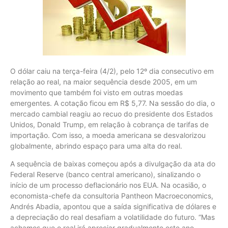
O dólar caiu na terça-feira (4/2), pelo 12º dia consecutivo em
relação ao real, na maior sequência desde 2005, em um
movimento que também foi visto em outras moedas
emergentes. A cotação ficou em R$ 5,77. Na sessão do dia, o
mercado cambial reagiu ao recuo do presidente dos Estados
Unidos, Donald Trump, em relação à cobrança de tarifas de
importação. Com isso, a moeda americana se desvalorizou
globalmente, abrindo espaço para uma alta do real.
A sequência de baixas começou após a divulgação da ata do
Federal Reserve (banco central americano), sinalizando o
início de um processo deflacionário nos EUA. Na ocasião, o
economista-chefe da consultoria Pantheon Macroeconomics,
Andrés Abadia, apontou que a saída significativa de dólares e
a depreciação do real desafiam a volatilidade do futuro. “Mas
achamos que o real irá apreciar gradualmente este ano,