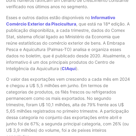
bons números ratificam um cenário de crescimento constante
verificado nos últimos anos no segmento.
Esses e outros dados estão disponíveis no
Informativo
Comércio Exterior da Piscicultura
, que está na 18ª edição. A
publicação disponibiliza, a cada trimestre, dados do Comex
Stat, sistema oficial ligado ao Ministério da Economia que
reúne estatísticas do comércio exterior de bens. A Embrapa
Pesca e Aquicultura (Palmas-TO) analisa e organiza esses
dados no boletim, que é publicado desde 2020. Atualmente, o
informativo é um dos principais produtos do Centro de
Inteligência da Aquicultura (
CIAqui
).
O valor das exportações vem crescendo a cada mês em 2024
e chegou a U$ 5,5 milhões em junho. Em termos de
categorias de produtos, os filés frescos ou refrigerados
permanecem como os mais exportados. No segundo
trimestre, foram U$ 10,1 milhões, alta de 79% frente aos U$
5,65 milhões registrados no primeiro trimestre. A participação
dessa categoria no conjunto das exportações entre abril e
junho foi de 67%; a segunda principal categoria, com 26% (ou
U$ 3,9 milhões) do volume, foi a de peixes inteiros