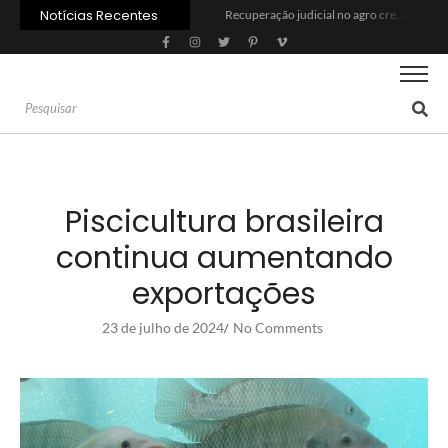
Notícias Recentes
Recuperação judicial no agro cresceu 66% em um ano no país
Agroleite 2026 abre com anúncio do curso de Medicina Veterinária e R$ 215 milhões em investimentos
Crise do agro avança para além da porteira
A patente da soja transgênica venceu? O que dizem Aprosoja e Bayer
China amplia ofensiva em tratores e pressiona indústria brasileira
No preço atual, etanol permite economia de R$ 80 por abastecimento
União Europeia paga até 40% mais pela carne bovina do que a China
Os desafios para o agro na safra 2026/2027
‘Retaliar o tarifaço de Trump seria um tiro no pé’, diz Marcos Jank
PIB da cadeia da soja e biodiesel deve crescer 6,87% em 2026
Piscicultura brasileira
continua aumentando
exportações
23 de julho de 2024
No Comments
/