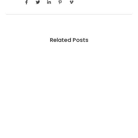
Related Posts
Crise do agro avança para além da porteira
4 de agosto de 2026
/
No Comments