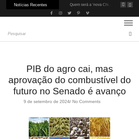
Notícias Recentes
Agroleite 2026 abre com anúncio do curso de Medicina Veterinária e R$ 215 milhões em investimentos
Carne: Menor demanda da China exige reforço da diplomacia e inovação
Quem será a ‘nova China’ do agro quando o apetite de Pequim acabar?
PIB do agro cai, mas
aprovação do combustível do
futuro no Senado é avanço
9 de setembro de 2024
No Comments
/