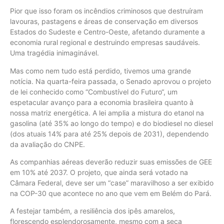
Pior que isso foram os incêndios criminosos que destruíram
lavouras, pastagens e áreas de conservação em diversos
Estados do Sudeste e Centro-Oeste, afetando duramente a
economia rural regional e destruindo empresas saudáveis.
Uma tragédia inimaginável.
Mas como nem tudo está perdido, tivemos uma grande
notícia. Na quarta-feira passada, o Senado aprovou o projeto
de lei conhecido como “Combustível do Futuro“, um
espetacular avanço para a economia brasileira quanto à
nossa matriz energética. A lei amplia a mistura do etanol na
gasolina (até 35% ao longo do tempo) e do biodiesel no diesel
(dos atuais 14% para até 25% depois de 2031), dependendo
da avaliação do CNPE.
As companhias aéreas deverão reduzir suas emissões de GEE
em 10% até 2037. O projeto, que ainda será votado na
Câmara Federal, deve ser um “case” maravilhoso a ser exibido
na COP-30 que acontece no ano que vem em Belém do Pará.
A festejar também, a resiliência dos ipês amarelos,
florescendo esplendorosamente, mesmo com a seca