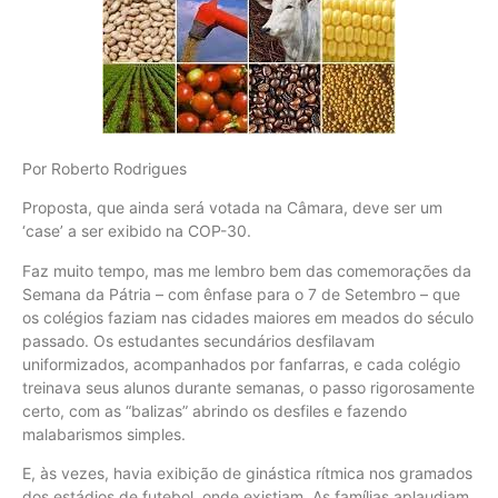
Por Roberto Rodrigues
Proposta, que ainda será votada na Câmara, deve ser um
‘case’ a ser exibido na COP-30.
Faz muito tempo, mas me lembro bem das comemorações da
Semana da Pátria – com ênfase para o 7 de Setembro – que
os colégios faziam nas cidades maiores em meados do século
passado. Os estudantes secundários desfilavam
uniformizados, acompanhados por fanfarras, e cada colégio
treinava seus alunos durante semanas, o passo rigorosamente
certo, com as “balizas” abrindo os desfiles e fazendo
malabarismos simples.
E, às vezes, havia exibição de ginástica rítmica nos gramados
dos estádios de futebol, onde existiam. As famílias aplaudiam,