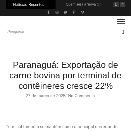
Notícias Recentes
Agroleite 2026 abre com anúncio do curso de Medicina Veterinária e R$ 215 milhões em investimentos
Carne: Menor demanda da China exige reforço da diplomacia e inovação
Quem será a ‘nova China’ do agro quando o apetite de Pequim acabar?
Paranaguá: Exportação de
carne bovina por terminal de
contêineres cresce 22%
27 de março de 2025
No Comments
/
Terminal também se mantém como o principal corredor de