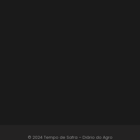
Lula sanciona MP do Frete e agro teme alta
dos custos logísticos
6 de agosto de 2026
© 2024 Tempo de Safra – Diário do Agro