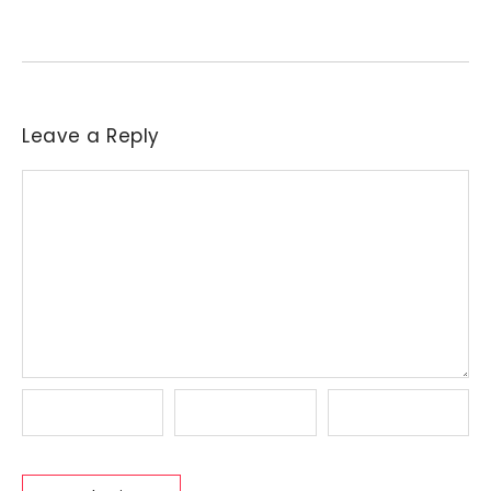
indústrias a reajustar sucessivamente as ofertas de compra....
Leave a Reply