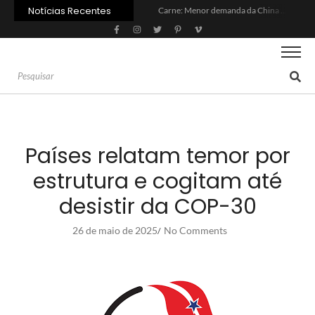
Notícias Recentes
Carne: Menor demanda da China exige reforço da diplomacia e inovação
Quem será a ‘nova China’ do agro quando o apetite de Pequim acabar?
Inadimplência no crédito rural deve seguir elevada até 2027
Lula sanciona MP do Frete e agro teme alta dos custos logísticos
Preço do arroz no RS sobe para o maior patamar em 14 meses
BC corta Selic para 14% ao ano e deixa “porta aberta” para próxima reunião
Brasil tem 2º maior juro real do mundo
Brasil não pode ser só espectador no debate do aquecimento
Recuperação judicial no agro cresceu 66% em um ano no país
Agroleite 2026 abre com anúncio do curso de Medicina Veterinária e R$ 215 milhões em investimentos
Países relatam temor por
estrutura e cogitam até
desistir da COP-30
26 de maio de 2025
No Comments
/