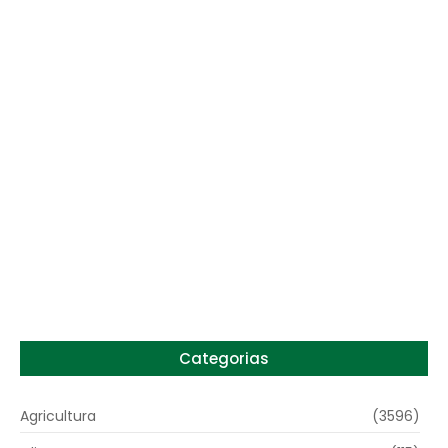
Preço do arroz no RS sobe para o maior
patamar em 14 meses
6 de agosto de 2026
Categorias
Agricultura
(3596)