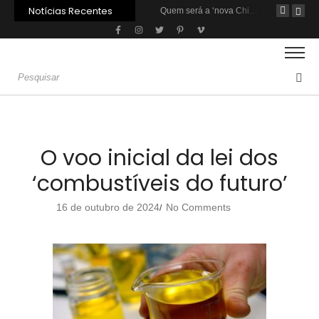
Notícias Recentes
Agroleite 2026 abre com anúncio do curso de Medicina Veterinária e R$ 215 milhões em investimentos
Carne: Menor demanda da China exige reforço da diplomacia e inovação
Quem será a ‘nova China’ do agro quando o apetite de Pequim acabar?
O voo inicial da lei dos
‘combustíveis do futuro’
16 de outubro de 2024
No Comments
/