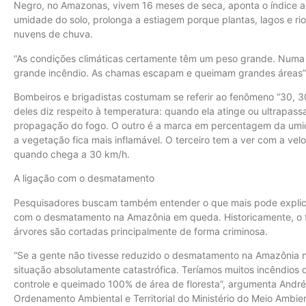
Negro, no Amazonas, vivem 16 meses de seca, aponta o índice 
umidade do solo, prolonga a estiagem porque plantas, lagos e r
nuvens de chuva.
“As condições climáticas certamente têm um peso grande. Numa s
grande incêndio. As chamas escapam e queimam grandes áreas”,
Bombeiros e brigadistas costumam se referir ao fenômeno “30, 30,
deles diz respeito à temperatura: quando ela atinge ou ultrapassa 
propagação do fogo. O outro é a marca em percentagem da umid
a vegetação fica mais inflamável. O terceiro tem a ver com a v
quando chega a 30 km/h.
A ligação com o desmatamento
Pesquisadores buscam também entender o que mais pode explica
com o desmatamento na Amazônia em queda. Historicamente, o f
árvores são cortadas principalmente de forma criminosa.
“Se a gente não tivesse reduzido o desmatamento na Amazônia ne
situação absolutamente catastrófica. Teríamos muitos incêndios 
controle e queimado 100% de área de floresta”, argumenta André
Ordenamento Ambiental e Territorial do Ministério do Meio Ambi