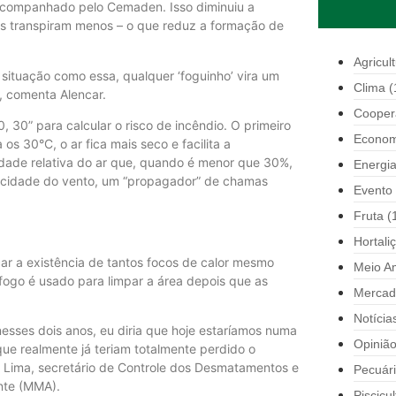
acompanhado pelo Cemaden. Isso diminuiu a
ios transpiram menos – o que reduz a formação de
Agricul
ituação como essa, qualquer ‘foguinho’ vira um
Clima
(
 comenta Alencar.
Cooper
 30” para calcular o risco de incêndio. O primeiro
Econom
os 30°C, o ar fica mais seco e facilita a
ade relativa do ar que, quando é menor que 30%,
Energi
elocidade do vento, um “propagador” de chamas
Evento
Fruta
(
Hortali
r a existência de tantos focos de calor mesmo
Meio A
ogo é usado para limpar a área depois que as
Mercad
Notícia
sses dois anos, eu diria que hoje estaríamos numa
Opiniã
que realmente já teriam totalmente perdido o
 Lima, secretário de Controle dos Desmatamentos e
Pecuár
ente (MMA).
Piscicul