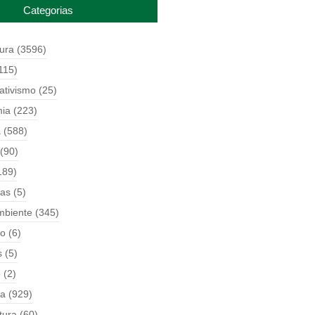
Categorias
tura
(3596)
115)
ativismo
(25)
ia
(223)
a
(588)
(90)
189)
ças
(5)
mbiente
(345)
o
(6)
s
(5)
o
(2)
ia
(929)
tura
(60)