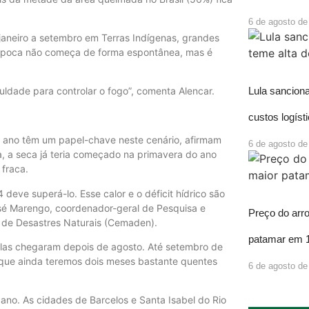
6 de agosto de
e janeiro a setembro em Terras Indígenas, grandes
a época não começa de forma espontânea, mas é
Lula sancion
ldade para controlar o fogo”, comenta Alencar.
custos logíst
o ano têm um papel-chave neste cenário, afirmam
6 de agosto de
a, a seca já teria começado na primavera do ano
 fraca.
 deve superá-lo. Esse calor e o déficit hídrico são
osé Marengo, coordenador-geral de Pesquisa e
Preço do arr
 de Desastres Naturais (Cemaden).
patamar em 
delas chegaram depois de agosto. Até setembro de
é que ainda teremos dois meses bastante quentes
6 de agosto de
 ano. As cidades de Barcelos e Santa Isabel do Rio