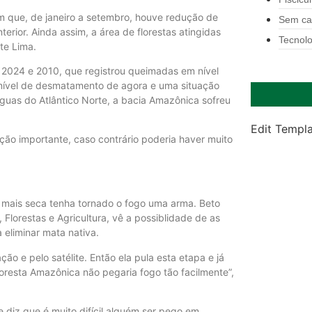
am que, de janeiro a setembro, houve redução de
Sem ca
ior. Ainda assim, a área de florestas atingidas
Tecnolo
te Lima.
 2024 e 2010, que registrou queimadas em nível
 nível de desmatamento de agora e uma situação
guas do Atlântico Norte, a bacia Amazônica sofreu
Edit Templ
ção importante, caso contrário poderia haver muito
a mais seca tenha tornado o fogo uma arma. Beto
 Florestas e Agricultura, vê a possiblidade de as
eliminar mata nativa.
ção e pelo satélite. Então ela pula esta etapa e já
loresta Amazônica não pegaria fogo tão facilmente”,
diz que é muito difícil alguém ser pego em