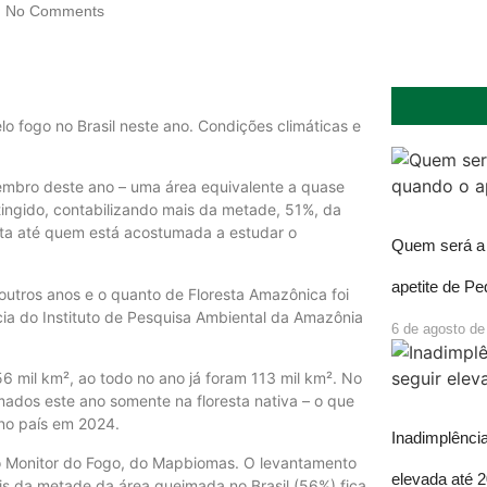
No Comments
 fogo no Brasil neste ano. Condições climáticas e
tembro deste ano – uma área equivalente a quase
tingido, contabilizando mais da metade, 51%, da
ta até quem está acostumada a estudar o
Quem será a 
apetite de P
utros anos e o quanto de Floresta Amazônica foi
ia do Instituto de Pesquisa Ambiental da Amazônia
6 de agosto de
mil km², ao todo no ano já foram 113 mil km². No
ados este ano somente na floresta nativa – o que
no país em 2024.
Inadimplência
lo Monitor do Fogo, do Mapbiomas. O levantamento
elevada até 
ais da metade da área queimada no Brasil (56%) fica