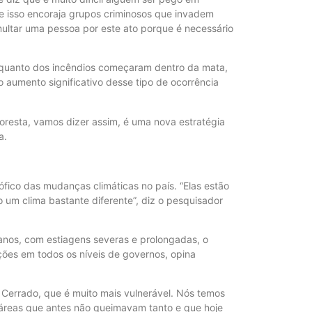
e isso encoraja grupos criminosos que invadem
il multar uma pessoa por este ato porque é necessário
 quanto dos incêndios começaram dentro da mata,
 aumento significativo desse tipo de ocorrência
floresta, vamos dizer assim, é uma nova estratégia
a.
ófico das mudanças climáticas no país. “Elas estão
 um clima bastante diferente”, diz o pesquisador
 anos, com estiagens severas e prolongadas, o
ações em todos os níveis de governos, opina
o Cerrado, que é muito mais vulnerável. Nós temos
 áreas que antes não queimavam tanto e que hoje