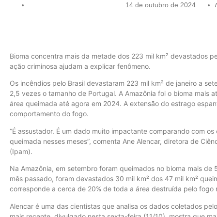
14 de outubro de 2024
/
Bioma concentra mais da metade dos 223 mil km² devastados pelo
ação criminosa ajudam a explicar fenômeno.
Os incêndios pelo Brasil devastaram 223 mil km² de janeiro a se
2,5 vezes o tamanho de Portugal. A Amazônia foi o bioma mais a
área queimada até agora em 2024. A extensão do estrago espan
comportamento do fogo.
“É assustador. É um dado muito impactante comparando com os o
queimada nesses meses”, comenta Ane Alencar, diretora de Ciênc
(Ipam).
Na Amazônia, em setembro foram queimados no bioma mais de 56 
mês passado, foram devastados 30 mil km² dos 47 mil km² queim
corresponde a cerca de 20% de toda a área destruída pelo fogo 
Alencar é uma das cientistas que analisa os dados coletados pe
mais recente, divulgado nesta sexta-feira (11/10), mostra que m