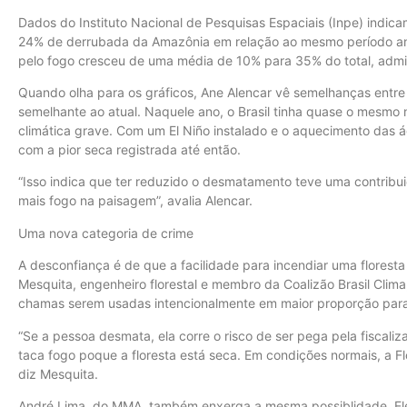
Dados do Instituto Nacional de Pesquisas Espaciais (Inpe) indic
24% de derrubada da Amazônia em relação ao mesmo período anter
pelo fogo cresceu de uma média de 10% para 35% do total, admi
Quando olha para os gráficos, Ane Alencar vê semelhanças entre
semelhante ao atual. Naquele ano, o Brasil tinha quase o mesmo
climática grave. Com um El Niño instalado e o aquecimento das á
com a pior seca registrada até então.
“Isso indica que ter reduzido o desmatamento teve uma contribui
mais fogo na paisagem”, avalia Alencar.
Uma nova categoria de crime
A desconfiança é de que a facilidade para incendiar uma florest
Mesquita, engenheiro florestal e membro da Coalizão Brasil Clima,
chamas serem usadas intencionalmente em maior proporção para 
“Se a pessoa desmata, ela corre o risco de ser pega pela fiscaliza
taca fogo poque a floresta está seca. Em condições normais, a F
diz Mesquita.
André Lima, do MMA, também enxerga a mesma possiblidade. Ele 