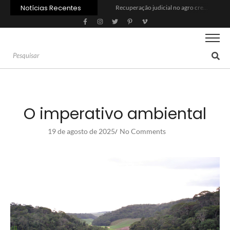
Notícias Recentes
Recuperação judicial no agro cresceu 66% em um ano no país
Agroleite 2026 abre com anúncio do curso de Medicina Veterinária e R$ 215 milhões em investimentos
Crise do agro avança para além da porteira
A patente da soja transgênica venceu? O que dizem Aprosoja e Bayer
China amplia ofensiva em tratores e pressiona indústria brasileira
No preço atual, etanol permite economia de R$ 80 por abastecimento
União Europeia paga até 40% mais pela carne bovina do que a China
Os desafios para o agro na safra 2026/2027
‘Retaliar o tarifaço de Trump seria um tiro no pé’, diz Marcos Jank
PIB da cadeia da soja e biodiesel deve crescer 6,87% em 2026
O imperativo ambiental
19 de agosto de 2025
No Comments
/