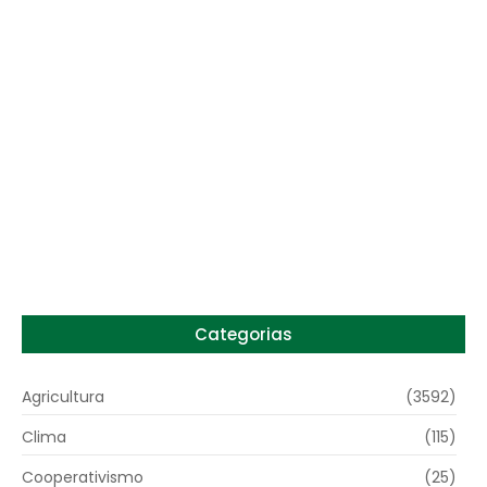
China amplia ofensiva em tratores e
pressiona indústria brasileira
4 de agosto de 2026
Categorias
Agricultura
(3592)
Clima
(115)
Cooperativismo
(25)