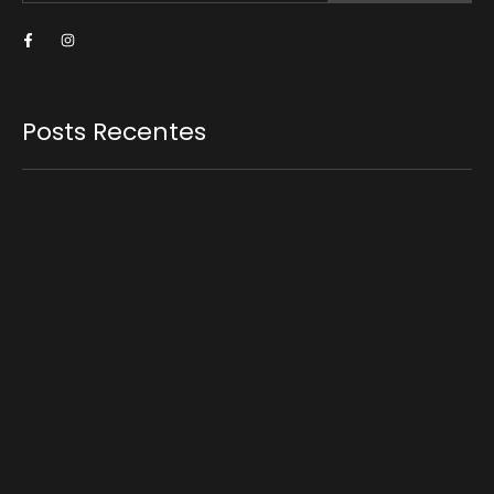
Posts Recentes
Recuperação judicial no agro cresceu 66% em
um ano no país
5 de agosto de 2026